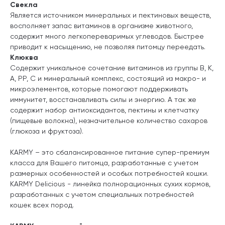
Свекла
Является источником минеральных и пектиновых веществ,
восполняет запас витаминов в организме животного,
содержит много легкопереваримых углеводов. Быстрее
приводит к насыщению, не позволяя питомцу переедать.
Клюква
Содержит уникальное сочетание витаминов из группы В, К,
А, РР, С и минеральный комплекс, состоящий из макро- и
микроэлементов, которые помогают поддерживать
иммунитет, восстанавливать силы и энергию. А так же
содержит набор антиоксидантов, пектины и клетчатку
(пищевые волокна), незначительное количество сахаров
(глюкоза и фруктоза).
KARMY
– это сбалансированное питание супер-премиум
класса для Вашего питомца, разработанные с учетом
размерных особенностей и особых потребностей кошки.
KARMY
Delicious - линейка полнорационных сухих кормов,
разработанных с учетом специальных потребностей
кошек всех пород.