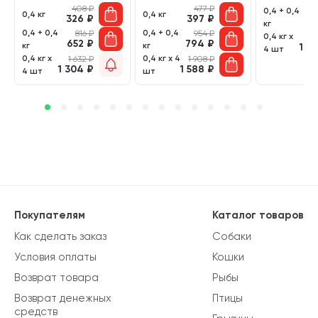
408
₽
477
₽
0,4 + 0,4
1 
0,4 кг
0,4 кг
326
₽
397
₽
8
кг
0,4 + 0,4
0,4 + 0,4
816
₽
954
₽
0,4 кг х
2 
652
₽
794
₽
кг
кг
1 6
4 шт
0,4 кг х
0,4 кг х 4
1 632
₽
1 908
₽
1 304
₽
1 588
₽
4 шт
шт
Покупателям
Каталог товаров
Как сделать заказ
Собаки
Условия оплаты
Кошки
Возврат товара
Рыбы
Возврат денежных
Птицы
средств