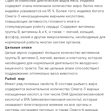
Один из наиболее диетических видов мяса. Индейка
содержит очень маленькое количество жира. Белок мяса
индейки усваивается на 95 %. Более того, индейка богата
Омега-3 ненасыщенными жирными кислотами,
повышающих активность головного мозга и
стимулирующих работу сердца. Содержит витамины
группы В, витамины А и К, а также — магний, кальций,
фосфор, калий и другие микроэлементы, необходимые для
нормальной работы многих систем органов.
Цельные злаки
Целые зерна содержат большое количество витаминов
группы В, витамин Е, магний, железо и клетчатку, которая
необходима для нормальной деятельности желудочно-
кишечного тракта. Так же цельные злаки способствуют
поддержанию оптимально веса животного.
Рыбий жир
Имеет ряд полезных свойств. В составе рыбьего жира
содержится значительное количество Омега-3 жирных
насыщенных кислот, в том числе DHA (докозагексаеновой
кислоты) и EPA (эйкозапентаеновой кислоты), которые
оказывают благотворное влияние на все органы и
системы организма питомца, а также Омега-6 жирные