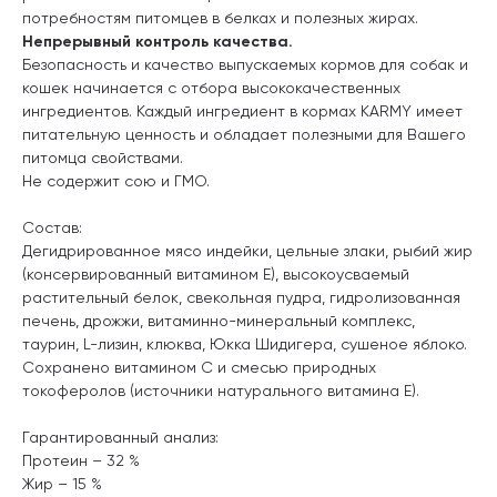
потребностям питомцев в белках и полезных жирах.
Непрерывный контроль качества.
Безопасность и качество выпускаемых кормов для собак и
кошек начинается с отбора высококачественных
ингредиентов. Каждый ингредиент в кормах KARMY имеет
питательную ценность и обладает полезными для Вашего
питомца свойствами.
Не содержит сою и ГМО.
Состав:
Дегидрированное мясо индейки, цельные злаки, рыбий жир
(консервированный витамином Е), высокоусваемый
растительный белок, свекольная пудра, гидролизованная
печень, дрожжи, витаминно-минеральный комплекс,
таурин, L-лизин, клюква, Юкка Шидигера, сушеное яблоко.
Сохранено витамином С и смесью природных
токоферолов (источники натурального витамина E).
Гарантированный анализ:
Протеин – 32 %
Жир – 15 %