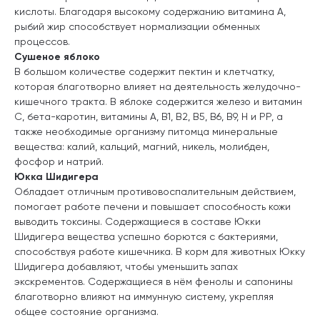
кислоты. Благодаря высокому содержанию витамина А,
рыбий жир способствует нормализации обменных
процессов.
Сушеное яблоко
В большом количестве содержит пектин и клетчатку,
которая благотворно влияет на деятельность желудочно-
кишечного тракта. В яблоке содержится железо и витамин
С, бета-каротин, витамины А, В1, В2, В5, В6, В9, Н и РР, а
также необходимые организму питомца минеральные
вещества: калий, кальций, магний, никель, молибден,
фосфор и натрий.
Юкка Шидигера
Обладает отличным противовоспалительным действием,
помогает работе печени и повышает способность кожи
выводить токсины. Содержащиеся в составе Юкки
Шидигера вещества успешно борются с бактериями,
способствуя работе кишечника. В корм для животных Юкку
Шидигера добавляют, чтобы уменьшить запах
экскрементов. Содержащиеся в нём фенолы и сапонины
благотворно влияют на иммунную систему, укрепляя
общее состояние организма.