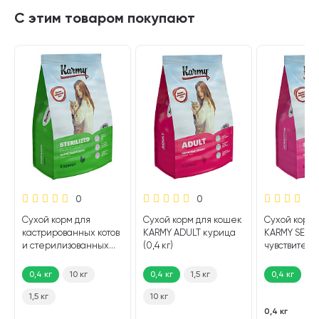
С этим товаром покупают
0
0
Сухой корм для
Сухой корм для кошек
Сухой корм 
кастрированных котов
KARMY ADULT курица
KARMY SENSI
и стерилизованных
(0,4 кг)
чувствител
кошек KARMY
пищеварен
STERILIZED курица (0,4
индейка (0,4
0,4 кг
10 кг
0,4 кг
1,5 кг
0,4 кг
10
кг)
1,5 кг
10 кг
0,4 кг
4