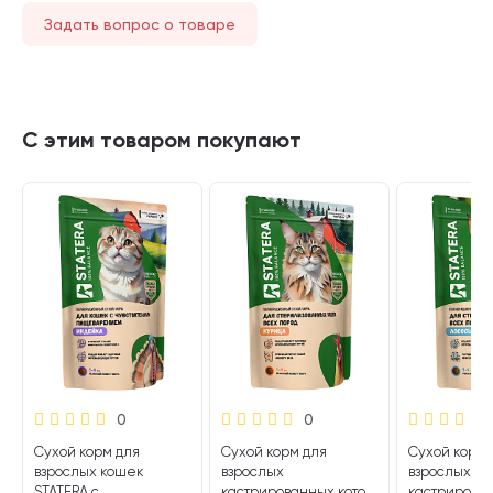
Задать вопрос о товаре
С этим товаром покупают
0
0
Сухой корм для
Сухой корм для
Сухой корм 
взрослых кошек
взрослых
взрослых
STATERA с
кастрированных котов
кастрирован