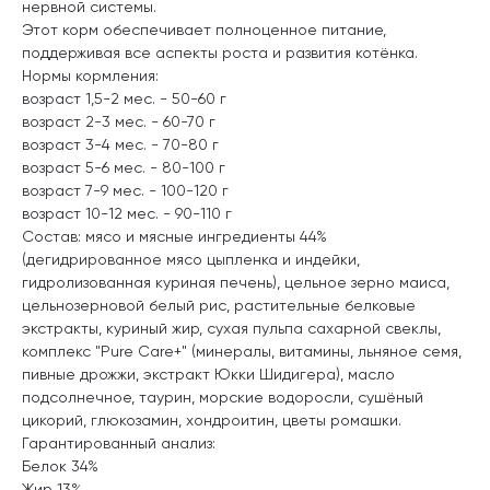
нервной системы.
Этот корм обеспечивает полноценное питание,
поддерживая все аспекты роста и развития котёнка.
Нормы кормления:
возраст 1,5-2 мес. - 50-60 г
возраст 2-3 мес. - 60-70 г
возраст 3-4 мес. - 70-80 г
возраст 5-6 мес. - 80-100 г
возраст 7-9 мес. - 100-120 г
возраст 10-12 мес. - 90-110 г
Состав: мясо и мясные ингредиенты 44%
(дегидрированное мясо цыпленка и индейки,
гидролизованная куриная печень), цельное зерно маиса,
цельнозерновой белый рис, растительные белковые
экстракты, куриный жир, сухая пульпа сахарной свеклы,
комплекс "Pure Care+" (минералы, витамины, льняное семя,
пивные дрожжи, экстракт Юкки Шидигера), масло
подсолнечное, таурин, морские водоросли, сушёный
цикорий, глюкозамин, хондроитин, цветы ромашки.
Гарантированный анализ:
Белок 34%
Жир 13%