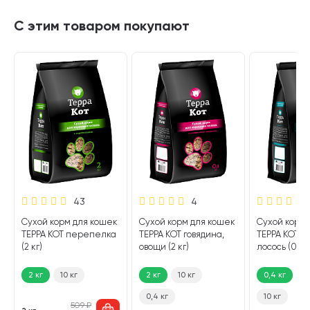
С этим товаром покупают
43
4
Сухой корм для кошек
Сухой корм для кошек
Сухой корм 
й
ТЕРРА КОТ перепелка
ТЕРРА КОТ говядина,
ТЕРРА КОТ н
(2 кг)
овощи (2 кг)
лосось (0,4 к
2 кг
10 кг
2 кг
10 кг
0,4 кг
2
0,4 кг
10 кг
509
₽