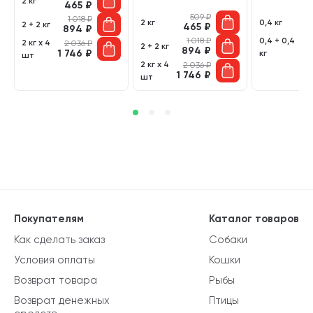
2 кг
465
₽
509
₽
1 018
₽
2 кг
0,4 кг
2 + 2 кг
465
₽
894
₽
1 018
₽
0,4 + 0,4
2 кг х 4
2 036
₽
2 + 2 кг
894
₽
1
1 746
₽
кг
шт
2 кг х 4
2 036
₽
1 746
₽
шт
Покупателям
Каталог товаров
Как сделать заказ
Собаки
Условия оплаты
Кошки
Возврат товара
Рыбы
Возврат денежных
Птицы