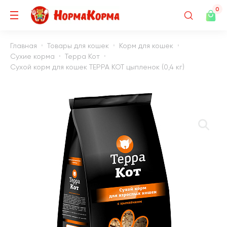
0
Главная
Товары для кошек
Корм для кошек
Сухие корма
Терра Кот
Сухой корм для кошек ТЕРРА КОТ цыпленок (0,4 кг)