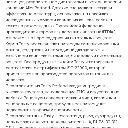
питомцев, разработанное диетологами и ветеринарами из
компании Aller Petfood. Датские специалисты создали
эффективные рецептуры, основываясь на новейших
исследованиях в области кормления кошек и собак, а
также на рекомендациях Европейской федерации
производителей кормов для домашних животных (FEDIAF)
относительно норм содержания питательных веществ.
Корма Tasty обеспечивают питомцам сбалансированный
рацион, содержащий необходимый для здоровья и
активности комплекс витаминов, минералов и питательных
веществ. Все продукты из линейки Tasty изготовлены в
соответствии с сертификатом ISO 22000, который
применяется при производстве продуктов питания для
человека.
В состав питания Tasty Petfood входят ингредиенты
высокого качества, не содержащие ГМО и искусственные
добавки. Рецептуры содержат белки и жиры, витамины и
минеральные вещества, требующиеся питомцу для
поддержания здоровья и энергичности.
В составе питания Tasty – мясо, птица, рыба, субпродукты,
цельные злаки, животные жиры, витамины (A, B1-B6, B9, B12,
D3, H), минеральные добавки (медь, железо, цинк, селен,