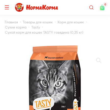
0
Главная
Товары для кошек
Корм для кошек
Сухие корма
Tasty
Сухой корм для кошек TASTY говядина (0,35 кг)