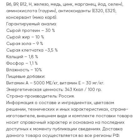
В6, В9, В12, Н, железо, медь, цинк, марганец, йод, селен),
аминокислота (таурин), антиоксиданты (Е320, Е321),
консервант (мико карб).
Гарантируемый анализ:
Сырой протеин – 30 %
Сырой жир – 10 %
Сырая зола – 9 %
Сырая клетчатка –3,5 %
Кальций – 1,8 %
Фосфор – 1,1 %
Влажность – 10%
Пищевые добавки:
Витамин A – 5000 ME/кг, витамин E – 30 мг/кг.
Энергетическая ценность: 343 Ккал / 100 гр.
Страна-производитель: Россия.
Информация о составе и ингредиентах, цветовом
решении, технических и иных характеристиках, стране-
изготовителе, внешнем виде и комплекте поставки товара
носит справочный характер и основана на последних
доступных к моменту публикации сведениях. Доставка
данного товара осуществляется во все регионы РФ.