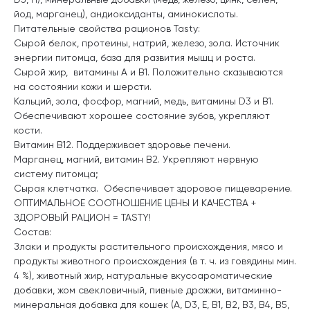
йод, марганец), андиоксиданты, аминокислоты.
Питательные свойства рационов Tasty:
Сырой белок, протеины, натрий, железо, зола. Источник
энергии питомца, база для развития мышц и роста.
Сырой жир, витамины A и B1. Положительно сказываются
на состоянии кожи и шерсти.
Кальций, зола, фосфор, магний, медь, витамины D3 и B1.
Обеспечивают хорошее состояние зубов, укрепляют
кости.
Витамин B12. Поддерживает здоровье печени.
Марганец, магний, витамин B2. Укрепляют нервную
систему питомца;
Сырая клетчатка. Обеспечивает здоровое пищеварение.
ОПТИМАЛЬНОЕ СООТНОШЕНИЕ ЦЕНЫ И КАЧЕСТВА +
ЗДОРОВЫЙ РАЦИОН = TASTY!
Состав:
Злаки и продукты растительного происхождения, мясо и
продукты животного происхождения (в т. ч. из говядины мин.
4 %), животный жир, натуральные вкусоароматические
добавки, жом свекловичный, пивные дрожжи, витаминно-
минеральная добавка для кошек (А, D3, Е, В1, В2, В3, В4, В5,