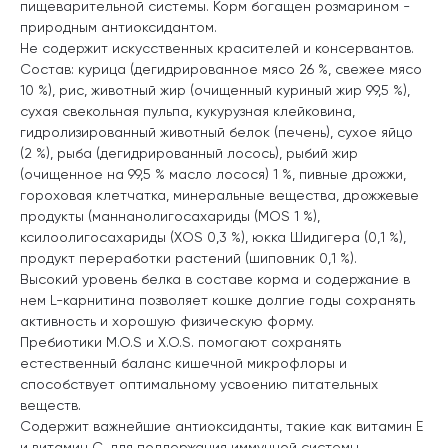
пищеварительной системы. Корм богащен розмарином -
природным антиоксидантом.
Не содержит искусственных красителей и консервантов.
Состав: курица (дегидрированное мясо 26 %, свежее мясо
10 %), рис, животный жир (очищенный куриный жир 99,5 %),
сухая свекольная пульпа, кукурузная клейковина,
гидролизированный животный белок (печень), сухое яйцо
(2 %), рыба (дегидрированный лосось), рыбий жир
(очищенное на 99,5 % масло лосося) 1 %, пивные дрожжи,
гороховая клетчатка, минеральные вещества, дрожжевые
продукты (маннанолигосахариды (МОS 1 %),
ксилоолигосахариды (XOS 0,3 %), юкка Шидигера (0,1 %),
продукт переработки растений (шиповник 0,1 %).
Высокий уровень белка в составе корма и содержание в
нем L-карнитина позволяет кошке долгие годы сохранять
активность и хорошую физическую форму.
Пребиотики М.О.S и X.O.S. помогают сохранять
естественный баланс кишечной микрофлоры и
способствует оптимальному усвоению питательных
веществ.
Содержит важнейшие антиоксиданты, такие как витамин Е
и витамин C, для поддержания иммунной системы.