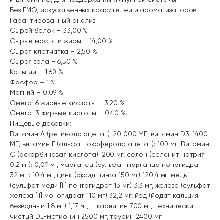
Без ГМО, искусственных красителей и ароматизаторов.
Гарантированный анализ:
Сырой белок – 33,00 %
Сырые масла и жиры – 14,00 %
Сырая клетчатка – 2,50 %
Сырая зола – 6,50 %
Кальций – 1,60 %
Фосфор – 1 %
Магний – 0,09 %
Омега-6 жирные кислоты – 3,20 %
Омега-3 жирные кислоты – 0,40 %.
Пищевые добавки:
Витамин A (ретинола ацетат): 20 000 МЕ, витамин D3: 1400
МЕ, витамин Е (альфа-токоферола ацетат): 100 мг, Витамин
C (аскорбиновая кислота): 200 мг, селен (селенит натрия
0,2 мг): 0,09 мг, марганец (сульфат марганца моногидрат
32 мг): 10,4 мг, цинк (оксид цинка 150 мг) 120,4 мг, медь
(сульфат меди [II] пентагидрат 13 мг) 3,3 мг, железо (сульфат
железа [II] моногидрат 110 мг) 32,2 мг, йод (йодат кальция
безводный 1,8 мг) 1,17 мг, L-карнитин 700 мг, технически
чистый DL-метионин 2500 мг, таурин 2400 мг.