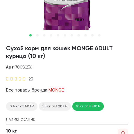
Сухой корм для кошек MONGE ADULT
курица (10 кг)
Арт.
70056236
23
Все товары бренда
MONGE
0,4 кг
от 403
₽
1,5 кг
от 1 287
₽
10 кг
от 6 618
₽
НАИМЕНОВАНИЕ
10 кг