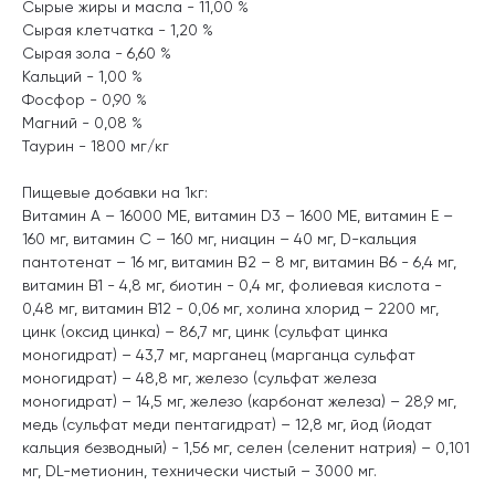
Сырые жиры и масла - 11,00 %
Сырая клетчатка - 1,20 %
Сырая зола - 6,60 %
Кальций - 1,00 %
Фосфор - 0,90 %
Магний - 0,08 %
Таурин - 1800 мг/кг
Пищевые добавки на 1кг:
Витамин A – 16000 МЕ, витамин D3 – 1600 МЕ, витамин E –
160 мг, витамин C – 160 мг, ниацин – 40 мг, D-кальция
пантотенат – 16 мг, витамин B2 – 8 мг, витамин B6 - 6,4 мг,
витамин B1 - 4,8 мг, биотин - 0,4 мг, фолиевая кислота -
0,48 мг, витамин В12 - 0,06 мг, холина хлорид – 2200 мг,
цинк (оксид цинка) – 86,7 мг, цинк (сульфат цинка
моногидрат) – 43,7 мг, марганец (марганца сульфат
моногидрат) – 48,8 мг, железо (сульфат железа
моногидрат) – 14,5 мг, железо (карбонат железа) – 28,9 мг,
медь (сульфат меди пентагидрат) – 12,8 мг, йод (йодат
кальция безводный) - 1,56 мг, селен (селенит натрия) – 0,101
мг, DL-метионин, технически чистый – 3000 мг.