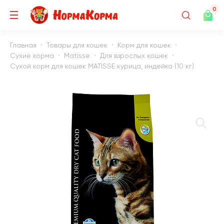
0
Главная
Товары для кошек
Корм для кошек
Сухие корма
Matisse
Для взрослых кошек
Сухой корм для кошек MATISSE курица, индейка (10 кг)