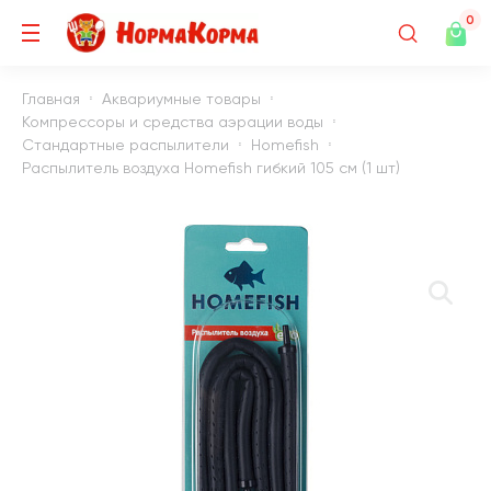
0
Главная
Аквариумные товары
Компрессоры и средства аэрации воды
Стандартные распылители
Homefish
Распылитель воздуха Homefish гибкий 105 см (1 шт)