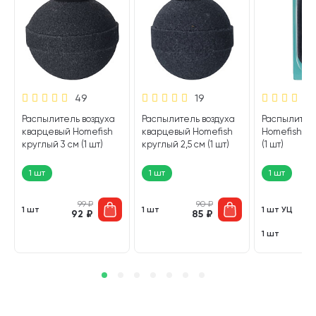
49
19
Распылитель воздуха
Распылитель воздуха
Распылитель
м
кварцевый Homefish
кварцевый Homefish
Homefish ги
круглый 3 см (1 шт)
круглый 2,5 см (1 шт)
(1 шт)
1 шт
1 шт
1 шт
99
₽
90
₽
1 шт
1 шт
1 шт УЦ
92
₽
85
₽
2
1 шт
3