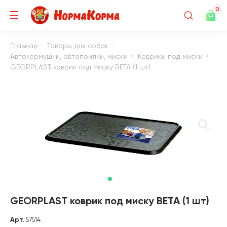
0
Главная
Товары для собак
Автокормушки, автопоилки, миски
Коврики под миски
GEORPLAST коврик под миску BETA (1 шт)
GEORPLAST коврик под миску BETA (1 шт)
Арт.
57514