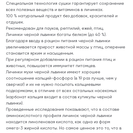
Специальная технология сушки гарантирует сохранение
всех полезных веществ и витаминов в личинках.
100 % натуральный продукт без добавок, красителей и
отдушек.
Рекомендован для пауков, рептилий, ежей, птиц.
Личинки черной львинки богаты белком (до 40 %).
Благодаря вводу в рацион питания черной львинки
увеличивается прирост животной массы у птиц, оперение
становится ярким и насыщенным.
При регулярном добавлении в рацион питания птиц и
животных, повышается иммунитет питомцев.
Личинки мухи черной львинки имеют хорошее
соотношение кальций-фосфора (в 19 раз лучше, чем у
сверчка!) и их не нужно посыпать кальциевыми
подкормками, в отличие от всех остальных насекомых
(карбонат кальция входит в состав кутикулы черной
львинки).
Проведенные исследования показывают, что в составе
аминокислотного профиля личинок черной львинки
находится линоленовая кислота, как одна из форм
омега-3 жирной кислоты. Но самое ценное это то, что в