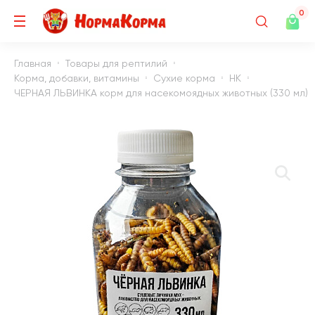
0
Главная
Товары для рептилий
Корма, добавки, витамины
Сухие корма
НК
ЧЕРНАЯ ЛЬВИНКА корм для насекомоядных животных (330 мл)