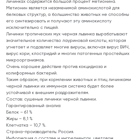
личинках содержится большой процент метионина.
Метионин является незаменимой аминокислотой для
белковых структур, а большинство животных не способны
его синтезировать и получают эту аминокислоту
исключительно с пищей.
Личинки тропических мух черная львинка вырабатывают
значительное количество лауриновой кислоты, которая
угнетает и подавляет многие вирусы, включая вирус ВИЧ,
вирус кори, клостридий и многих патогенных простейших
микроорганизмов.
Очень хорошее действие против кокцидиоза и
колиформных бактерий.
Таким образом, при кормлении животных и птиц личинками
черной львинки их иммунная система будет более
устойчивой к внешним раздражителям.
Состав: сушеные личинки черной львинки.
Гарантированный анализ:
Белок – 61 %
Жиры – 8,1 %
Клетчатка – 10,7 %.
Страна-производитель: Россия.
Информация о составе и ингредиентах, цветовом