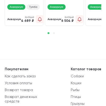
(Аквариум)
(Аквариум)
(Аквариум)
Аквариум
Тумба
Аквариум
Аквариум
11 776
₽
11 776
₽
Аквариум
Аквариум
Аквариум
4 689
₽
6 504
₽
4 
Покупателям
Каталог товаров
Как сделать заказ
Собаки
Условия оплаты
Кошки
Возврат товара
Рыбы
Возврат денежных
Птицы
средств
Грызуны