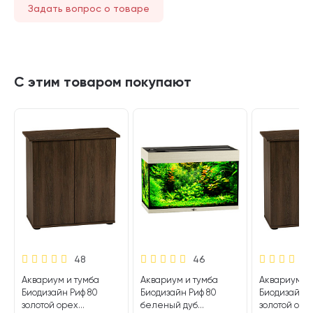
Задать вопрос о товаре
С этим товаром покупают
48
46
Аквариум и тумба
Аквариум и тумба
Аквариум и 
Биодизайн Риф 80
Биодизайн Риф 80
Биодизайн Р
золотой орех
беленый дуб
золотой оре