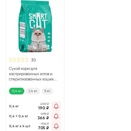
30
Сухой корм для
кастрированных котов и
стерилизованных кошек
SMART CAT курица (0,4 кг)
0,4 кг
1,4 кг
5 кг
249
₽
0,4 кг
190
₽
498
₽
0,4 + 0,4 кг
366
₽
996
₽
0,4 кг х 4 шт
705
₽