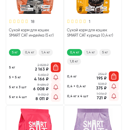
18
1
Сухой корм для кошек
Сухой корм для кошек
SMART CAT индейка (5 кг)
SMART CAT курица (0,4 кг)
5 кг
0,4 кг
1,4 кг
0,4 кг
1,4 кг
5 кг
1,8 кг
2 828
₽
5 кг
2 163
₽
254
₽
5 656
₽
0,4 кг
5 + 5 кг
195
₽
4 166
₽
508
₽
8 484
₽
0,4 + 0,4 кг
5 кг х 3 шт
375
₽
6 008
₽
1 016
₽
11 312
₽
0,4 кг х 4 шт
5 кг х 4 шт
721
₽
8 011
₽