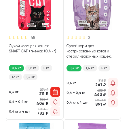
48
2
Сухой корм для кошек
Сухой корм для
SMART CAT ягненок (0,4 кг)
кастрированных котов и
стерилизованных кошек
SMART CAT кролик (0,4 кг)
0,4 кг
1,8 кг
5 кг
0,4 кг
1,4 кг
5 кг
12 кг
1,4 кг
315
₽
0,4 кг
241
₽
276
₽
630
₽
0,4 кг
0,4 + 0,4 кг
211
₽
463
₽
552
₽
1 260
₽
0,4 + 0,4 кг
0,4 кг х 4 шт
406
₽
891
₽
1 104
₽
0,4 кг х 4 шт
782
₽