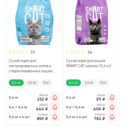
33
36
Сухой корм для
Сухой корм для кошек
кастрированных котов и
SMART CAT кролик (0,4 кг)
стерилизованных кошек
SMART CAT лосось (0,4 кг)
0,4 кг
1,4 кг
5 кг
0,4 кг
1,4 кг
5 кг
304
₽
276
₽
0,4 кг
0,4 кг
232
₽
211
₽
608
₽
552
₽
0,4 + 0,4 кг
0,4 + 0,4 кг
446
₽
406
₽
1 216
₽
1 104
₽
0,4 кг х 4 шт
0,4 кг х 4 шт
859
₽
782
₽