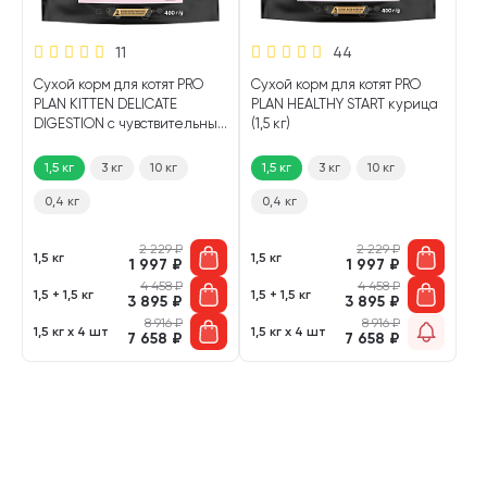
11
44
Сухой корм для котят PRO
Сухой корм для котят PRO
PLAN KITTEN DELICATE
PLAN HEALTHY START курица
DIGESTION с чувствительным
(1,5 кг)
пищеварением индейка (1,5
кг)
1,5 кг
3 кг
10 кг
1,5 кг
3 кг
10 кг
0,4 кг
0,4 кг
2 229
₽
2 229
₽
1,5 кг
1,5 кг
1 997
₽
1 997
₽
4 458
₽
4 458
₽
1,5 + 1,5 кг
1,5 + 1,5 кг
3 895
₽
3 895
₽
8 916
₽
8 916
₽
1,5 кг х 4 шт
1,5 кг х 4 шт
7 658
₽
7 658
₽