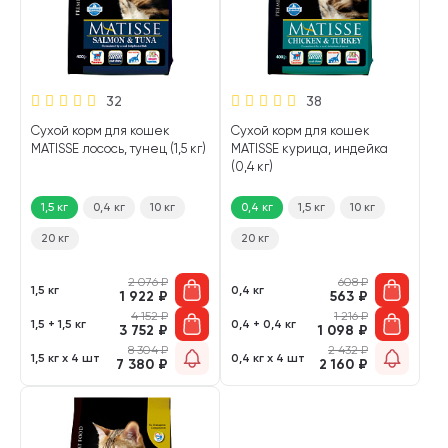
32
38
Сухой корм для кошек
Сухой корм для кошек
MATISSE лосось, тунец (1,5 кг)
MATISSE курица, индейка
(0,4 кг)
1,5 кг
0,4 кг
10 кг
0,4 кг
1,5 кг
10 кг
20 кг
20 кг
2 076
₽
608
₽
1,5 кг
0,4 кг
1 922
₽
563
₽
4 152
₽
1 216
₽
1,5 + 1,5 кг
0,4 + 0,4 кг
3 752
₽
1 098
₽
8 304
₽
2 432
₽
1,5 кг х 4 шт
0,4 кг х 4 шт
7 380
₽
2 160
₽