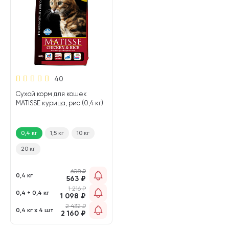
40
Сухой корм для кошек
MATISSE курица, рис (0,4 кг)
0,4 кг
1,5 кг
10 кг
20 кг
608
₽
0,4 кг
563
₽
1 216
₽
0,4 + 0,4 кг
1 098
₽
2 432
₽
0,4 кг х 4 шт
2 160
₽