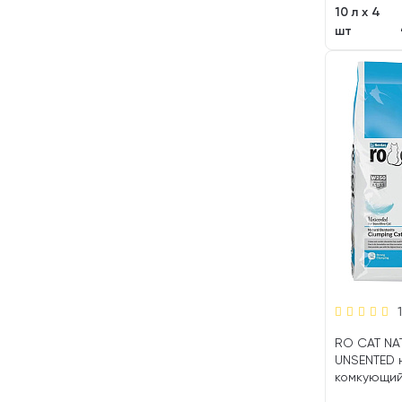
10 л х 4
шт
RO CAT NA
UNSENTED 
комкующий
туалета к