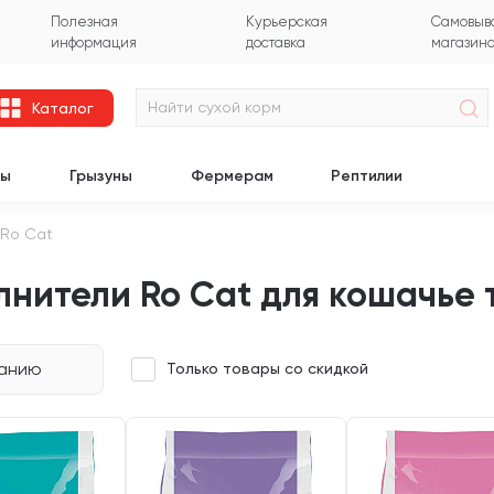
Полезная
Курьерская
Самовыво
информация
доставка
магазин
Каталог
цы
Грызуны
Фермерам
Рептилии
Ro Cat
нители Ro Cat для кошачье 
чанию
Только товары со скидкой