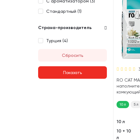
С ароматизатором (
3
)
Стандартный (
1
)
Страна-производитель
Турция (
4
)
Сбросить
RO CAT MA
наполните
комкующий
туалета к
ароматом 
10 л
5 л
мыла (10 л)
10 л
10 + 10
л