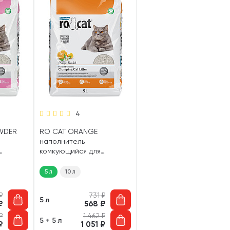
4
WDER
RO CAT ORANGE
наполнитель
комкующийся для
туалета кошек с
й
ароматом апельсина (5
5 л
10 л
л)
₽
731
₽
5 л
₽
568
₽
₽
1 462
₽
5 + 5 л
₽
1 051
₽