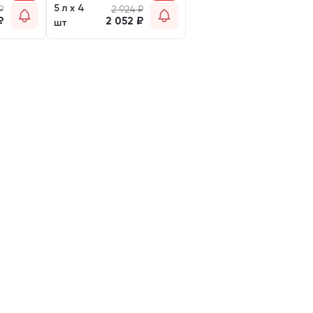
5 л х 4
₽
2 924
₽
₽
2 052
₽
шт