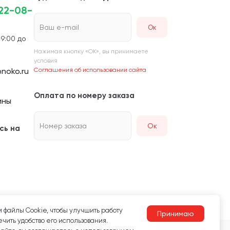
222-08-
Ваш e-mail
 9:00 до
Нажимая кнопку «ОК», вы принимаете
условия
noko.ru
Соглашения об использовании сайта
Оплата по номеру заказа
ины
Номер заказа
Ок
сь на
 файлы Сookie, чтобы улучшить работу
Принимаю
чить удобство его использования.