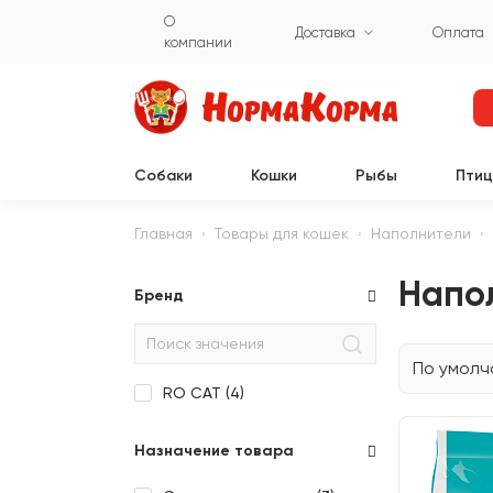
О
Доставка
Оплата
компании
Собаки
Кошки
Рыбы
Пти
Главная
Товары для кошек
Наполнители
Напол
Бренд
По умол
RO CAT (
4
)
Назначение товара