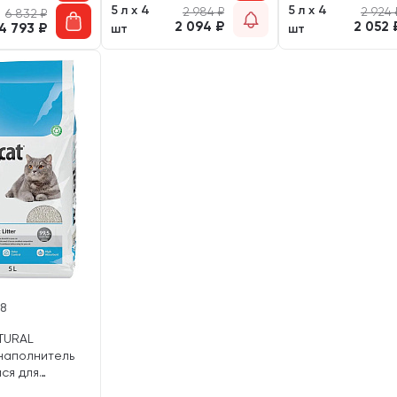
5 л х 4
5 л х 4
2 984
₽
2 924
6 832
₽
2 094
₽
2 052
4 793
₽
шт
шт
18
TURAL
наполнитель
ся для
ошек без