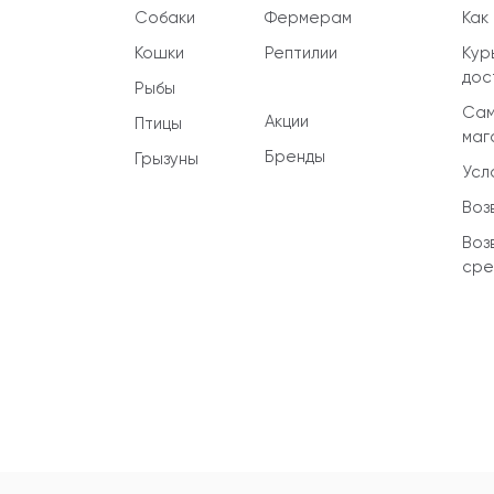
Собаки
Фермерам
Как
Кошки
Рептилии
Кур
дос
Рыбы
Сам
Акции
Птицы
маг
Бренды
Грызуны
Усл
Воз
Воз
сре