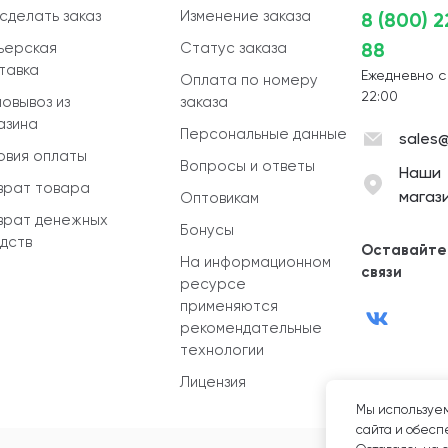
 сделать заказ
Изменение заказа
8 (800) 
88
ьерская
Статус заказа
тавка
Ежедневно с
Оплата по номеру
22:00
овывоз из
заказа
азина
Персональные данные
sales@
овия оплаты
Вопросы и ответы
Наши
врат товара
магаз
Оптовикам
врат денежных
Бонусы
дств
Оставайте
На информационном
связи
ресурсе
применяются
рекомендательные
технологии
Лицензия
Мы используем
сайта и обеспе