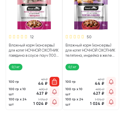
12
50
Влажный корм (консервы)
Влажный корм (консервы)
для котят НОЧНОЙ ОХОТНИК
для котят НОЧНОЙ ОХОТНИК
говядина в соусе пауч (100
телятина, индейка в желе
гр)
пауч (100 гр)
0,1 кг
0,1 кг
49
₽
49
₽
100 гр
100 гр
44
₽
44
₽
100 гр х 10
100 гр х 10
490
₽
490
₽
427
₽
427
₽
шт
шт
100 гр х 24
100 гр х 24
1 176
₽
1 176
₽
1 024
₽
1 024
₽
шт
шт