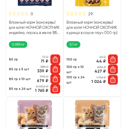
0
29
Влажный корм (консервы)
Влажный корм (консервы)
для котят НОЧНОЙ ОХОТНИК
для котят НОЧНОЙ ОХОТНИК
индейка, лосось в желе (85
курица в соусе пауч (100 гр)
гр)
0,085 кг
0,1 кг
77
₽
49
₽
85 гр
100 гр
71
₽
44
₽
385
₽
100 гр х 10
490
₽
85 гр х 5 шт
339
₽
427
₽
шт
770
₽
100 гр х 24
1 176
₽
85 гр х 10 шт
679
₽
1 024
₽
шт
2 002
₽
85 гр х 26 шт
1 765
₽