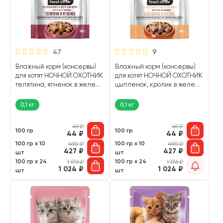
47
9
Влажный корм (консервы)
Влажный корм (консервы)
для котят НОЧНОЙ ОХОТНИК
для котят НОЧНОЙ ОХОТНИК
телятина, ягненок в желе
цыпленок, кролик в желе
пауч (100 гр)
пауч (100 гр)
0,1 кг
0,1 кг
49
₽
49
₽
100 гр
100 гр
44
₽
44
₽
100 гр х 10
100 гр х 10
490
₽
490
₽
427
₽
427
₽
шт
шт
100 гр х 24
100 гр х 24
1 176
₽
1 176
₽
1 024
₽
1 024
₽
шт
шт