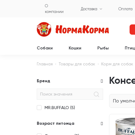
О
Доставка
Оплата
компании
Собаки
Кошки
Рыбы
Пти
Главная
Товары для собак
Корм для собак
Консе
Бренд
По умол
MR.BUFFALO (
5
)
Возраст питомца