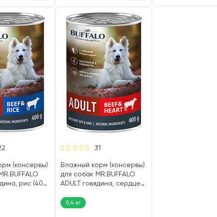
22
31
орм (консервы)
Влажный корм (консервы)
 MR.BUFFALO
для собак MR.BUFFALO
дина, рис (400
ADULT говядина, сердце
(400 гр)
0,4 кг