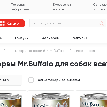
Полезная
Курьерская
Самовыво
информация
доставка
магазин
Каталог
цы
Грызуны
Фермерам
Рептилии
Влажный корм (консервы)
Mr.Buffalo
Для всех пород
рвы Mr.Buffalo для собак вс
чанию
Только товары со скидкой