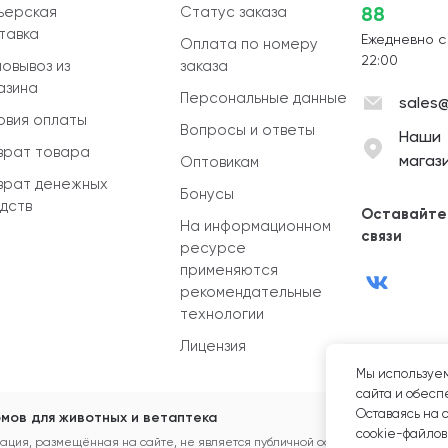
88
ьерская
Статус заказа
тавка
Ежедневно с
Оплата по номеру
22:00
овывоз из
заказа
азина
Персональные данные
sales@
овия оплаты
Вопросы и ответы
Наши
врат товара
магаз
Оптовикам
врат денежных
Бонусы
дств
Оставайте
На информационном
связи
ресурсе
применяются
рекомендательные
технологии
Лицензия
Мы используем
сайта и обеспе
Оставаясь на 
мов для животных и ветаптека
cookie-файлов
ция, размещённая на сайте, не является публичной офертой.