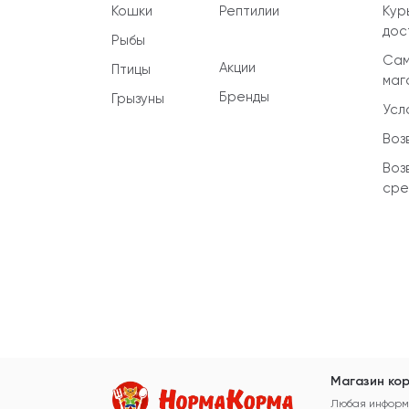
Кошки
Рептилии
Кур
дос
Рыбы
Сам
Акции
Птицы
маг
Бренды
Грызуны
Усл
Воз
Воз
сре
Магазин кор
Любая информа