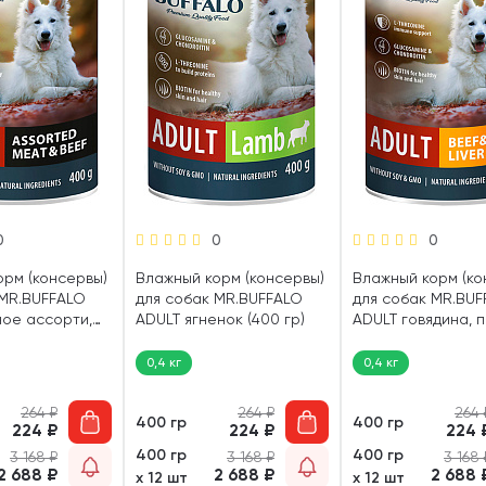
0
0
0
орм (консервы)
Влажный корм (консервы)
Влажный корм (ко
 MR.BUFFALO
для собак MR.BUFFALO
для собак MR.BU
ное ассорти,
ADULT ягненок (400 гр)
ADULT говядина, 
400 гр)
(400 гр)
0,4 кг
0,4 кг
264
₽
264
₽
264
400 гр
400 гр
224
₽
224
₽
224
400 гр
400 гр
3 168
₽
3 168
₽
3 168
2 688
₽
2 688
₽
2 688
х 12 шт
х 12 шт