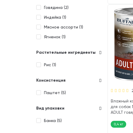
Говядина (
2
)
Индейка (
1
)
Мясное ассорти (
1
)
Ягненок (
1
)
Растительные ингредиенты
Рис (
1
)
Консистенция
Паштет (
5
)
Влажный к
для собак
Вид упаковки
ADULT говя
гр)
Банка (
5
)
0,4 кг