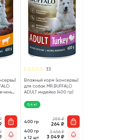
33
нсервы)
Влажный корм (консервы)
FFALO
для собак MR.BUFFALO
печень
ADULT индейка (400 гр)
0,4 кг
₽
288
₽
400 гр
₽
264
₽
400 гр
₽
3 456
₽
₽
3 049
₽
х 12 шт