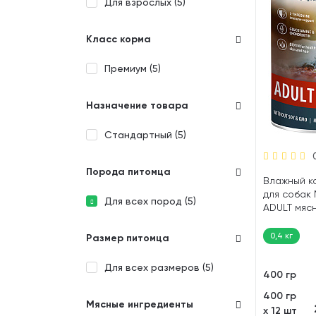
Для взрослых (
5
)
Класс корма
Премиум (
5
)
Назначение товара
Стандартный (
5
)
Порода питомца
Влажный к
для собак
Для всех пород (
5
)
ADULT мяс
говядина (
0,4 кг
Размер питомца
Для всех размеров (
5
)
400 гр
400 гр
Мясные ингредиенты
х 12 шт