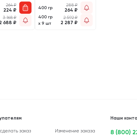
264
₽
288
₽
400 гр
224
₽
264
₽
400 гр
3 168
₽
2 592
₽
2 688
₽
2 287
₽
х 9 шт
упателям
Наши конт
 сделать заказ
Изменение заказа
8 (800) 