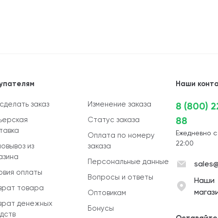
упателям
Наши конт
 сделать заказ
Изменение заказа
8 (800) 
88
ьерская
Статус заказа
тавка
Ежедневно с
Оплата по номеру
22:00
овывоз из
заказа
азина
Персональные данные
sales@
овия оплаты
Вопросы и ответы
Наши
врат товара
магаз
Оптовикам
врат денежных
Бонусы
дств