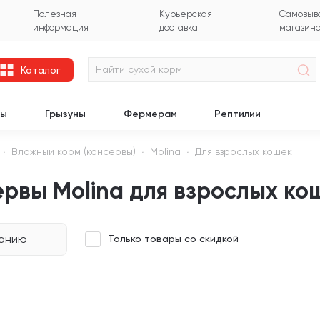
Полезная
Курьерская
Самовыво
информация
доставка
магазин
Каталог
цы
Грызуны
Фермерам
Рептилии
Влажный корм (консервы)
Molina
Для взрослых кошек
рвы Molina для взрослых ко
чанию
Только товары со скидкой