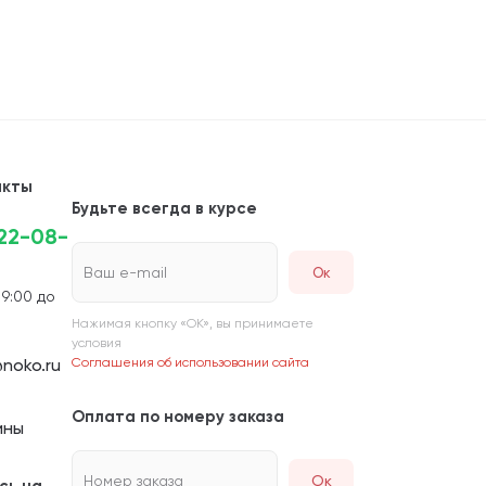
акты
Будьте всегда в курсе
222-08-
Ваш e-mail
 9:00 до
Нажимая кнопку «ОК», вы принимаете
условия
noko.ru
Соглашения об использовании сайта
Оплата по номеру заказа
ины
Номер заказа
Ок