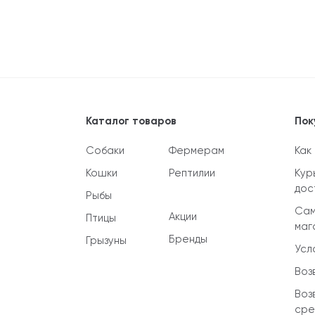
Каталог товаров
Пок
Собаки
Фермерам
Как
Кошки
Рептилии
Кур
дос
Рыбы
Сам
Акции
Птицы
маг
Бренды
Грызуны
Усл
Воз
Воз
сре