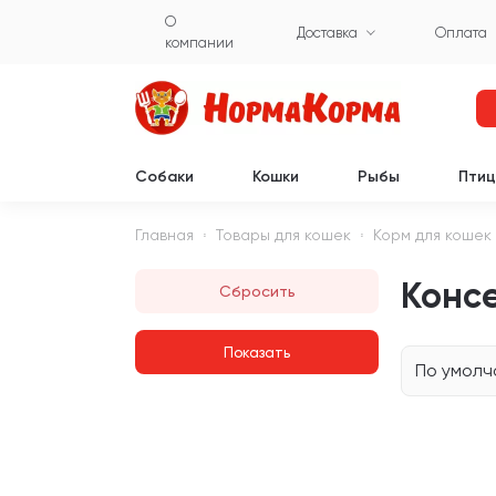
О
Доставка
Оплата
компании
Собаки
Кошки
Рыбы
Пти
Главная
Товары для кошек
Корм для кошек
Консе
Сбросить
По умол