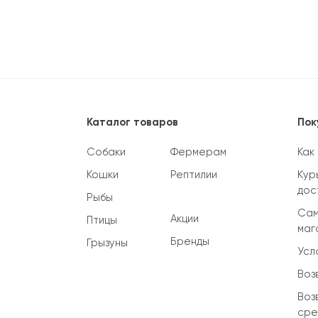
Каталог товаров
Пок
Собаки
Фермерам
Как
Кошки
Рептилии
Кур
дос
Рыбы
Сам
Акции
Птицы
маг
Бренды
Грызуны
Усл
Воз
Воз
сре