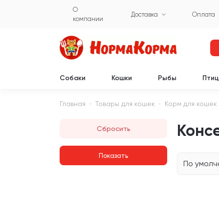
О
Доставка
Оплата
компании
Собаки
Кошки
Рыбы
Пти
Главная
Товары для кошек
Корм для кошек
Консе
Сбросить
По умол