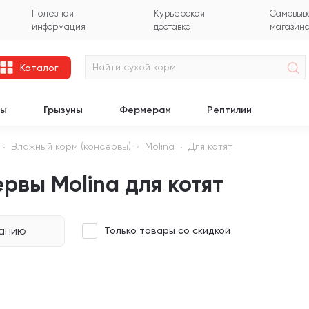
Полезная
Курьерская
Самовыво
информация
доставка
магазин
Каталог
цы
Грызуны
Фермерам
Рептилии
Влажный корм (консервы)
Molina
Для котят
рвы Molina для котят
чанию
Только товары со скидкой