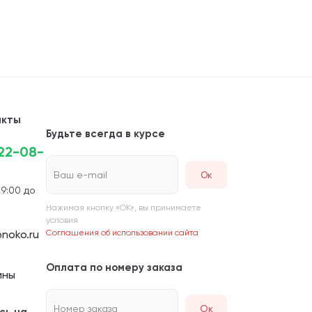
акты
Будьте всегда в курсе
222-08-
Ваш e-mail
 9:00 до
Нажимая кнопку «ОК», вы принимаете
условия
noko.ru
Соглашения об использовании сайта
Оплата по номеру заказа
ины
Номер заказа
Ок