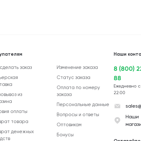
упателям
Наши конт
 сделать заказ
Изменение заказа
8 (800) 
88
ьерская
Статус заказа
тавка
Ежедневно с
Оплата по номеру
22:00
овывоз из
заказа
азина
Персональные данные
sales@
овия оплаты
Вопросы и ответы
Наши
врат товара
магаз
Оптовикам
врат денежных
Бонусы
дств