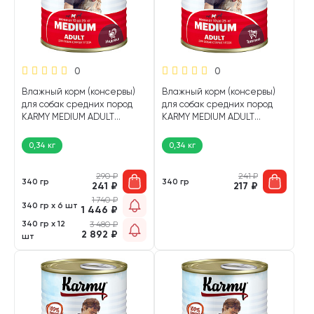
0
0
Влажный корм (консервы)
Влажный корм (консервы)
для собак средних пород
для собак средних пород
KARMY MEDIUM ADULT
KARMY MEDIUM ADULT
индейка (340 гр)
телятина (340 гр)
0,34 кг
0,34 кг
290
₽
241
₽
340 гр
340 гр
241
₽
217
₽
1 740
₽
340 гр х 6 шт
1 446
₽
340 гр х 12
3 480
₽
2 892
₽
шт