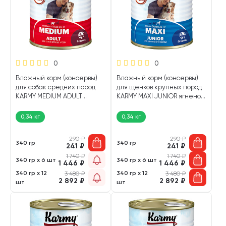
0
0
Влажный корм (консервы)
Влажный корм (консервы)
для собак средних пород
для щенков крупных пород
KARMY MEDIUM ADULT
KARMY MAXI JUNIOR ягненок
ягненок (340 гр)
(340 гр)
0,34 кг
0,34 кг
290
₽
290
₽
340 гр
340 гр
241
₽
241
₽
1 740
₽
1 740
₽
340 гр х 6 шт
340 гр х 6 шт
1 446
₽
1 446
₽
340 гр х 12
340 гр х 12
3 480
₽
3 480
₽
2 892
₽
2 892
₽
шт
шт