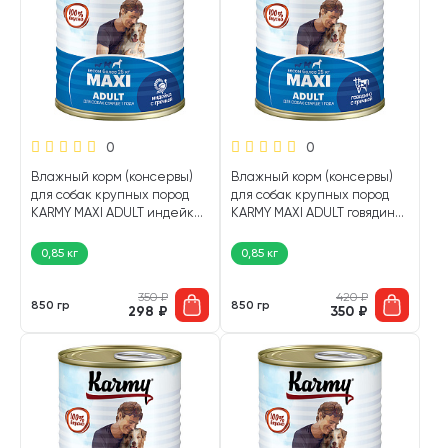
0
0
Влажный корм (консервы)
Влажный корм (консервы)
для собак крупных пород
для собак крупных пород
KARMY MAXI ADULT индейка,
KARMY MAXI ADULT говядина,
гречка (850 гр)
гречка (850 гр)
0,85 кг
0,85 кг
350
₽
420
₽
850 гр
850 гр
298
₽
350
₽