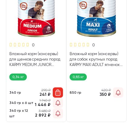
0
0
Влажный корм (консервы)
Влажный корм (консервы)
для щенков средних пород
для собак крупных пород
KARMY MEDIUM JUNIOR
KARMY MAXI ADULT ягненок,
ягненок (340 гр)
гречка (850 гр)
0,34 кг
0,85 кг
290
₽
420
₽
340 гр
850 гр
241
₽
350
₽
1 740
₽
340 гр х 6 шт
1 446
₽
340 гр х 12
3 480
₽
2 892
₽
шт