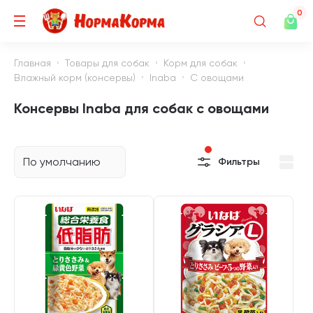
0
Главная
Товары для собак
Корм для собак
Влажный корм (консервы)
Inaba
С овощами
Консервы Inaba для собак с овощами
По умолчанию
Фильтры