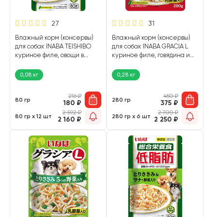
27
31
Влажный корм (консервы)
Влажный корм (консервы)
для собак INABA TEISHIBO
для собак INABA GRACIA L
куриное филе, овощи в
куриное филе, говядина и
желе пауч (80 гр)
овощи в желе пауч (280 гр)
0,08 кг
0,28 кг
216
₽
450
₽
80 гр
280 гр
180
₽
375
₽
2 592
₽
2 700
₽
80 гр х 12 шт
280 гр х 6 шт
2 160
₽
2 250
₽