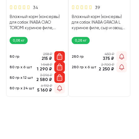
34
39
Влажный корм (консервы)
Влажный корм (консервы)
для собак INABA CIAO
для собак INABA GRACIA L
TOROMI куриное филе,
куриное филе, сыр и овощи
овощи в бульоне (80 гр)
в желе пауч (280 гр)
0,08 кг
0,28 кг
258
₽
450
₽
80 гр
280 гр
215
₽
375
₽
1 548
₽
2 700
₽
80 гр х 6 шт
280 гр х 6 шт
1 290
₽
2 250
₽
3 096
₽
80 гр х 12 шт
2 580
₽
6 192
₽
80 гр х 24 шт
5 160
₽