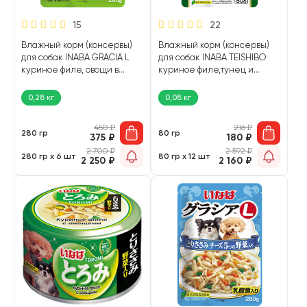
15
22
Влажный корм (консервы)
Влажный корм (консервы)
для собак INABA GRACIA L
для собак INABA TEISHIBO
куриное филе, овощи в
куриное филе,тунец и
желе пауч (280 гр)
овощи в желе пауч (80 гр)
0,28 кг
0,08 кг
450
₽
216
₽
280 гр
80 гр
375
₽
180
₽
2 700
₽
2 592
₽
280 гр х 6 шт
80 гр х 12 шт
2 250
₽
2 160
₽