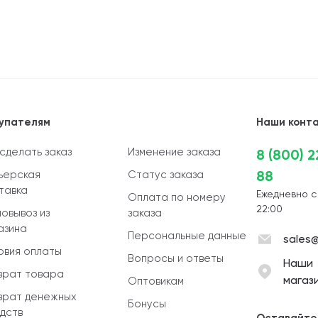
упателям
Наши конт
 сделать заказ
Изменение заказа
8 (800) 
88
ьерская
Статус заказа
тавка
Ежедневно с
Оплата по номеру
22:00
овывоз из
заказа
азина
Персональные данные
sales@
овия оплаты
Вопросы и ответы
Наши
врат товара
магаз
Оптовикам
врат денежных
Бонусы
дств