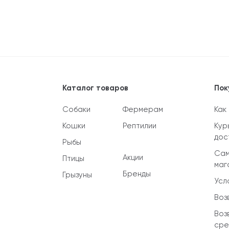
Каталог товаров
Пок
Собаки
Фермерам
Как
Кошки
Рептилии
Кур
дос
Рыбы
Сам
Акции
Птицы
маг
Бренды
Грызуны
Усл
Воз
Воз
сре