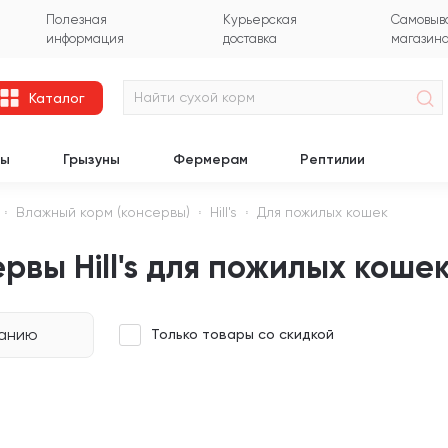
Полезная
Курьерская
Самовыво
информация
доставка
магазин
Каталог
цы
Грызуны
Фермерам
Рептилии
Влажный корм (консервы)
Hill's
Для пожилых кошек
рвы Hill's для пожилых коше
чанию
Только товары со скидкой