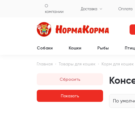
О
Доставка
Оплата
компании
Собаки
Кошки
Рыбы
Пти
Главная
Товары для кошек
Корм для кошек
Консе
Сбросить
По умол