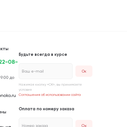
акты
Будьте всегда в курсе
222-08-
Ваш e-mail
 9:00 до
Нажимая кнопку «ОК», вы принимаете
условия
noko.ru
Соглашения об использовании сайта
Оплата по номеру заказа
ины
Номер заказа
Ок