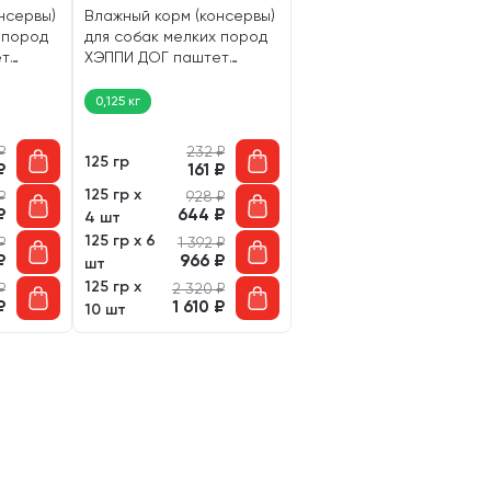
нсервы)
Влажный корм (консервы)
 пород
для собак мелких пород
ет
ХЭППИ ДОГ паштет
(125 гр)
телятина, индейка (125 гр)
0,125 кг
₽
232
₽
125 гр
₽
161
₽
125 гр х
₽
928
₽
₽
644
₽
4 шт
125 гр х 6
₽
1 392
₽
₽
966
₽
шт
125 гр х
₽
2 320
₽
₽
1 610
₽
10 шт