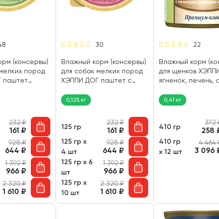
48
30
22
орм (консервы)
Влажный корм (консервы)
Влажный корм (ко
 мелких пород
для собак мелких пород
для щенков ХЭПП
 паштет
ХЭППИ ДОГ паштет с
ягненок, печень, 
с (125 гр)
ягненок, печень, сердце,
рис (410 гр)
рис (125 гр)
0,125 кг
0,41 кг
232
₽
232
₽
372
125 гр
410 гр
161
₽
161
₽
258
125 гр х
410 гр
928
₽
928
₽
4 464
644
₽
644
₽
3 096
4 шт
х 12 шт
125 гр х 6
1 392
₽
1 392
₽
966
₽
966
₽
шт
125 гр х
2 320
₽
2 320
₽
1 610
₽
1 610
₽
10 шт