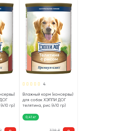
4
нсервы)
Влажный корм (консервы)
 ДОГ
для собак ХЭППИ ДОГ
(410 гр)
телятина, рис (410 гр)
0,41 кг
₽
338
₽