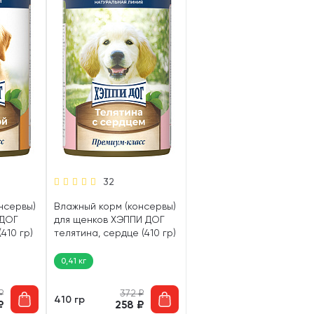
32
нсервы)
Влажный корм (консервы)
 ДОГ
для щенков ХЭППИ ДОГ
410 гр)
телятина, сердце (410 гр)
0,41 кг
₽
372
₽
410 гр
₽
258
₽