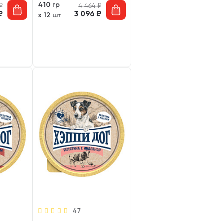
410 гр
₽
4 464
₽
₽
3 096
₽
х 12 шт
47