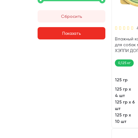
Сбросить
Влажный к
для собак
ХЭППИ ДОГ
ягненок, ри
0,125 кг
125 гр
125 гр х
4 шт
125 гр х 6
шт
125 гр х
10 шт