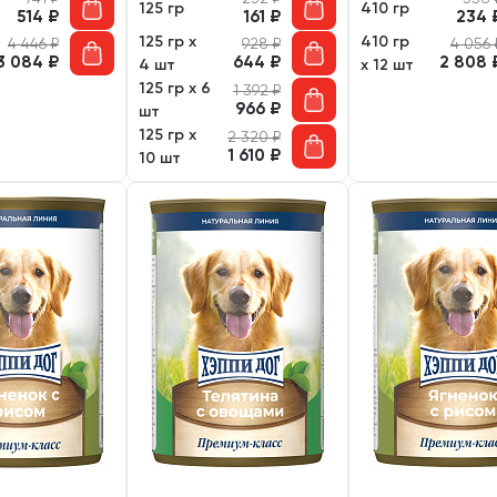
125 гр
410 гр
514
₽
161
₽
234
125 гр х
410 гр
4 446
₽
928
₽
4 056
3 084
₽
644
₽
2 808
4 шт
х 12 шт
125 гр х 6
1 392
₽
966
₽
шт
125 гр х
2 320
₽
1 610
₽
10 шт