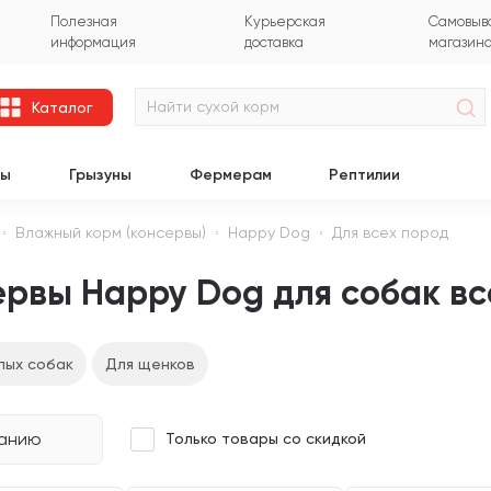
Полезная
Курьерская
Самовыво
информация
доставка
магазин
Каталог
цы
Грызуны
Фермерам
Рептилии
Влажный корм (консервы)
Happy Dog
Для всех пород
рвы Happy Dog для собак вс
лых собак
Для щенков
чанию
Только товары со скидкой