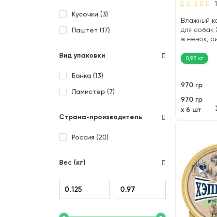
Кусочки (
3
)
Влажный к
для собак
Паштет (
17
)
ягненок, ри
Вид упаковки
0,97 кг
Банка (
13
)
970 гр
Ламистер (
7
)
970 гр
х 6 шт
Страна-производитель
Россия (
20
)
Вес (кг)