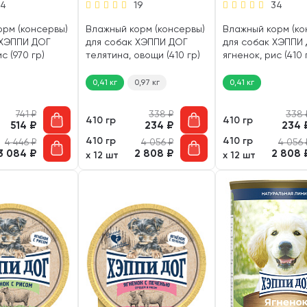
14
19
34
орм (консервы)
Влажный корм (консервы)
Влажный корм (ко
 ХЭППИ ДОГ
для собак ХЭППИ ДОГ
для собак ХЭППИ
с (970 гр)
телятина, овощи (410 гр)
ягненок, рис (410 
0,41 кг
0,97 кг
0,41 кг
741
₽
338
₽
338
410 гр
410 гр
514
₽
234
₽
234
410 гр
410 гр
4 446
₽
4 056
₽
4 056
3 084
₽
2 808
₽
2 808
х 12 шт
х 12 шт