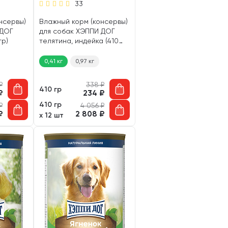
33
нсервы)
Влажный корм (консервы)
 ДОГ
для собак ХЭППИ ДОГ
гр)
телятина, индейка (410
гр)
0,41 кг
0,97 кг
₽
338
₽
410 гр
₽
234
₽
410 гр
₽
4 056
₽
₽
2 808
₽
х 12 шт