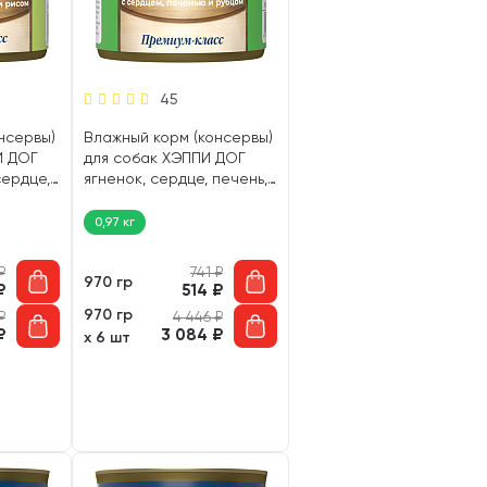
45
нсервы)
Влажный корм (консервы)
И ДОГ
для собак ХЭППИ ДОГ
сердце,
ягненок, сердце, печень,
рубец (970 гр)
0,97 кг
₽
741
₽
970 гр
₽
514
₽
970 гр
₽
4 446
₽
₽
3 084
₽
х 6 шт