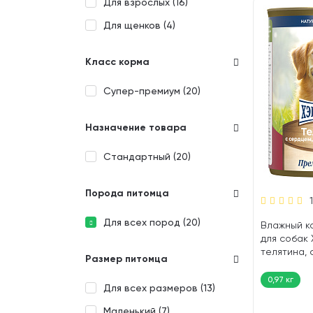
Для взрослых (
16
)
Для щенков (
4
)
Класс корма
Супер-премиум (
20
)
Назначение товара
Стандартный (
20
)
Порода питомца
Для всех пород (
20
)
Влажный к
для собак
телятина, 
Размер питомца
рубец (970 
0,97 кг
Для всех размеров (
13
)
Маленький (
7
)