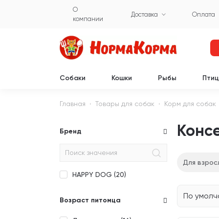
О
Доставка
Оплата
компании
Собаки
Кошки
Рыбы
Пти
Главная
Товары для собак
Корм для собак
Консе
Бренд
Для взрос
HAPPY DOG (
20
)
По умол
Возраст питомца