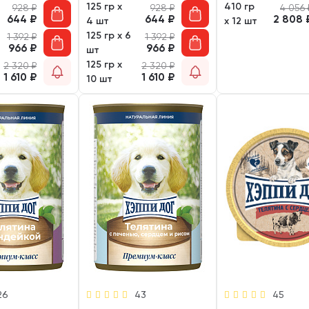
125 гр х
410 гр
928
₽
928
₽
4 056
644
₽
644
₽
2 808
4 шт
х 12 шт
125 гр х 6
1 392
₽
1 392
₽
966
₽
966
₽
шт
125 гр х
2 320
₽
2 320
₽
1 610
₽
1 610
₽
10 шт
26
43
45