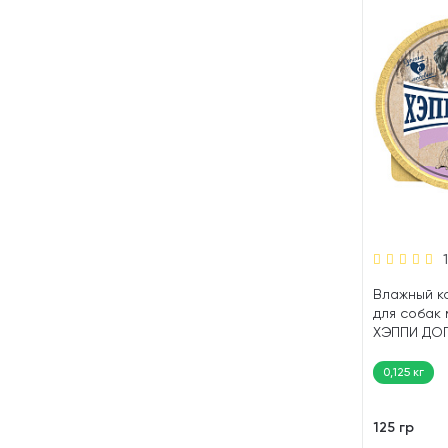
Влажный к
для собак
ХЭППИ ДОГ
кролик (125
0,125 кг
125 гр