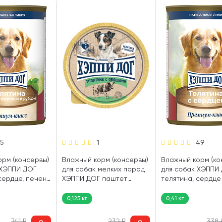
15
1
49
орм (консервы)
Влажный корм (консервы)
Влажный корм (ко
 ХЭППИ ДОГ
для собак мелких пород
для собак ХЭППИ
сердце, печень,
ХЭППИ ДОГ паштет
телятина, сердце 
гр)
телятина, овощи (125 гр)
0,125 кг
0,41 кг
741
₽
232
₽
338