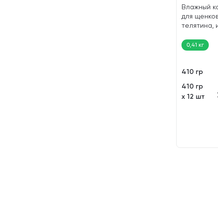
Влажный к
для щенко
телятина, 
гр)
0,41 кг
410 гр
410 гр
х 12 шт