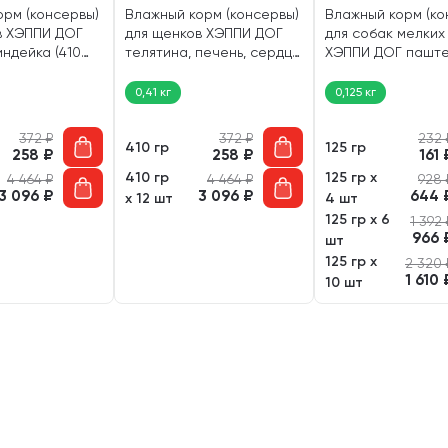
орм (консервы)
Влажный корм (консервы)
Влажный корм (ко
в ХЭППИ ДОГ
для щенков ХЭППИ ДОГ
для собак мелких
индейка (410
телятина, печень, сердце,
ХЭППИ ДОГ пашт
рис (410 гр)
телятина, сердце 
0,41 кг
0,125 кг
372
₽
372
₽
232
410 гр
125 гр
258
₽
258
₽
161
410 гр
125 гр х
4 464
₽
4 464
₽
928
3 096
₽
3 096
₽
644
х 12 шт
4 шт
125 гр х 6
1 392
966
шт
125 гр х
2 320
1 610
10 шт