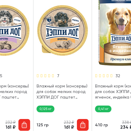
15
7
32
орм (консервы)
Влажный корм (консервы)
Влажный корм (ко
 мелких пород
для собак мелких пород
для собак ХЭППИ
 паштет
ХЭППИ ДОГ паштет
ягненок, индейка (
 гр)
индейка (125 гр)
0,125 кг
0,41 кг
232
₽
232
₽
338
125 гр
410 гр
161
₽
161
₽
234