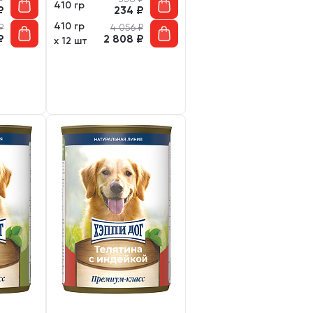
410 гр
₽
234
₽
410 гр
₽
4 056
₽
₽
2 808
₽
х 12 шт