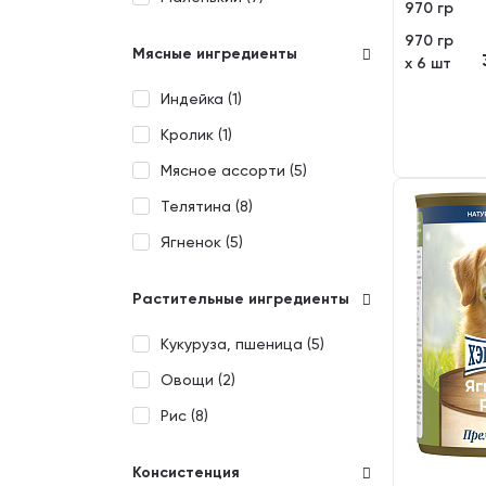
970 гр
970 гр
Мясные ингредиенты
х 6 шт
Индейка (
1
)
Кролик (
1
)
Мясное ассорти (
5
)
Телятина (
8
)
Ягненок (
5
)
Растительные ингредиенты
Кукуруза, пшеница (
5
)
Овощи (
2
)
Рис (
8
)
Консистенция