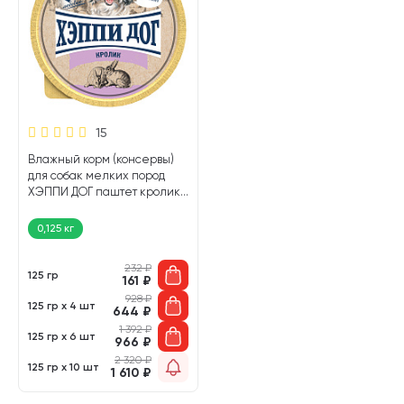
15
Влажный корм (консервы)
для собак мелких пород
ХЭППИ ДОГ паштет кролик
(125 гр)
0,125 кг
232
₽
125 гр
161
₽
928
₽
125 гр х 4 шт
644
₽
1 392
₽
125 гр х 6 шт
966
₽
2 320
₽
125 гр х 10 шт
1 610
₽