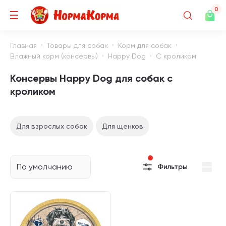
0
Главная
Товары для собак
Корм для собак
Влажный корм (консервы)
Happy Dog
С кроликом
Консервы Happy Dog для собак с
кроликом
Для взрослых собак
Для щенков
По умолчанию
Фильтры