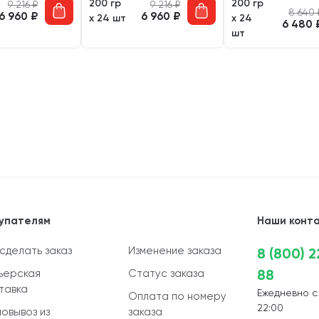
200 гр
200 гр
9 216
₽
9 216
₽
8 640
6 960
₽
6 960
₽
х 24 шт
х 24
6 480
шт
упателям
Наши конт
 сделать заказ
Изменение заказа
8 (800) 
88
ьерская
Статус заказа
тавка
Ежедневно с
Оплата по номеру
22:00
овывоз из
заказа