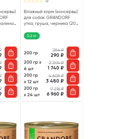
0
нсервы)
Влажный корм (консервы)
DORF
для собак GRANDORF
 малина
утка, груша, черника (200
гр)
0,2 кг
₽
384
₽
200 гр
₽
290
₽
200 гр х
₽
2 304
₽
₽
1 740
₽
6 шт
200 гр
₽
4 608
₽
₽
3 480
₽
х 12 шт
200 гр
₽
9 216
₽
₽
6 960
₽
х 24 шт