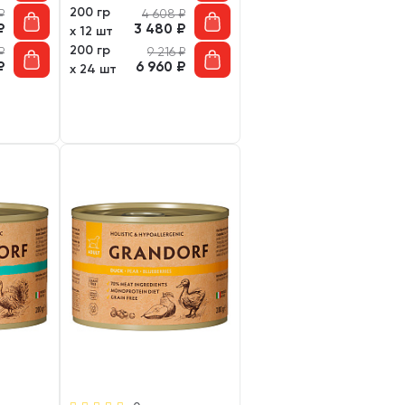
200 гр
₽
4 608
₽
₽
3 480
₽
х 12 шт
200 гр
₽
9 216
₽
₽
6 960
₽
х 24 шт