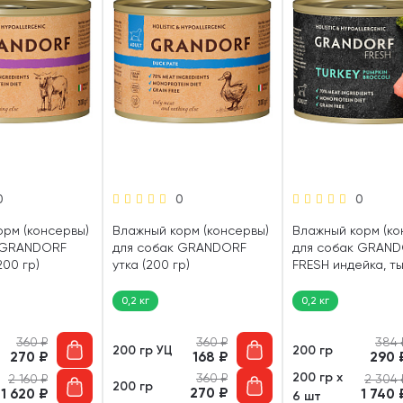
0
0
0
орм (консервы)
Влажный корм (консервы)
Влажный корм (ко
 GRANDORF
для собак GRANDORF
для собак GRAN
200 гр)
утка (200 гр)
FRESH индейка, ты
брокколи (200 гр)
0,2 кг
0,2 кг
360
₽
360
₽
384
200 гр УЦ
200 гр
270
₽
168
₽
290
200 гр х
360
₽
2 160
₽
2 304
200 гр
270
₽
1 620
₽
1 740
6 шт