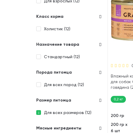
Для взрослых (
12
)
Класс корма
Холистик (
12
)
Назначение товара
Стандартный (
12
)
Порода питомца
Влажный к
для собак
Для всех пород (
12
)
говядина (
0,2 кг
Размер питомца
Для всех размеров (
12
)
200 гр
200 гр х
Мясные ингредиенты
6 шт