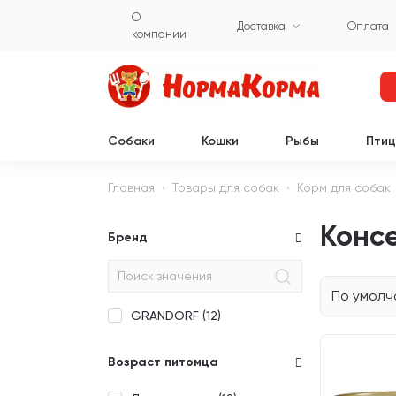
О
Доставка
Оплата
компании
Собаки
Кошки
Рыбы
Пти
Главная
Товары для собак
Корм для собак
Консе
Бренд
По умол
GRANDORF (
12
)
Возраст питомца