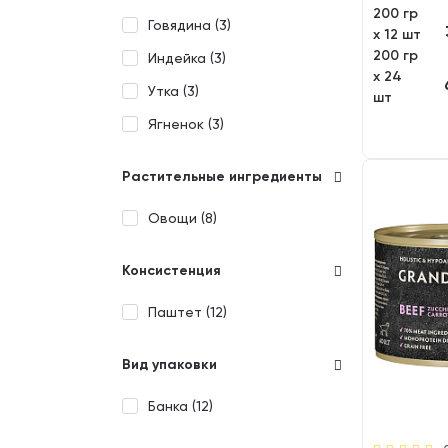
200 гр
Говядина (
3
)
х 12 шт
200 гр
Индейка (
3
)
х 24
Утка (
3
)
шт
Ягненок (
3
)
Растительные ингредиенты
Овощи (
8
)
Консистенция
Паштет (
12
)
Вид упаковки
Банка (
12
)