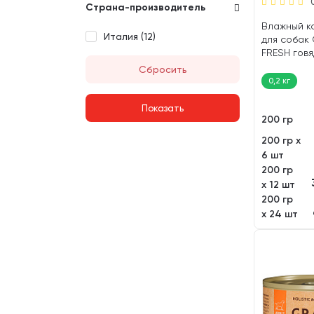
Страна-производитель
Влажный к
Италия (
12
)
для собак
FRESH говя
морковь (2
Сбросить
0,2 кг
200 гр
200 гр х
6 шт
200 гр
х 12 шт
200 гр
х 24 шт