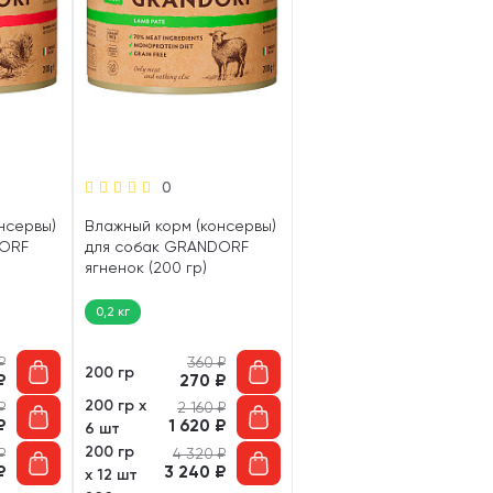
0
нсервы)
Влажный корм (консервы)
DORF
для собак GRANDORF
ягненок (200 гр)
0,2 кг
₽
360
₽
200 гр
₽
270
₽
200 гр х
₽
2 160
₽
₽
1 620
₽
6 шт
200 гр
₽
4 320
₽
₽
3 240
₽
х 12 шт