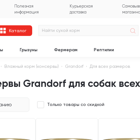
Полезная
Курьерская
Самовыво
информация
доставка
магазин
Каталог
цы
Грызуны
Фермерам
Рептилии
Влажный корм (консервы)
Grandorf
Для всех размеров
рвы Grandorf для собак все
чанию
Только товары со скидкой