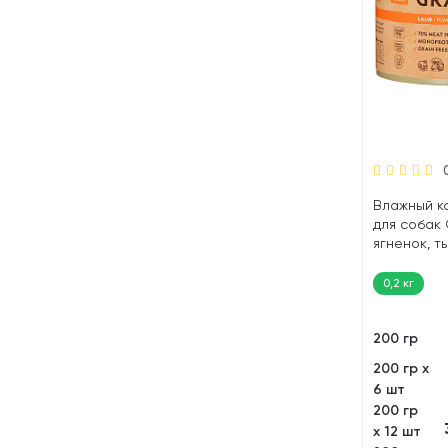
Влажный к
для собак
ягненок, т
(200 гр)
0,2 кг
200 гр
200 гр х
6 шт
200 гр
х 12 шт