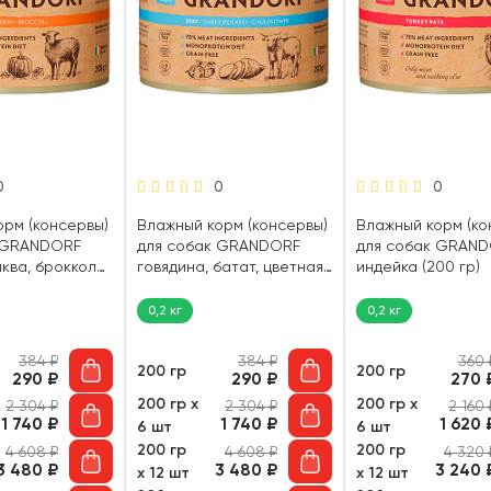
0
0
0
орм (консервы)
Влажный корм (консервы)
Влажный корм (ко
 GRANDORF
для собак GRANDORF
для собак GRAN
ыква, брокколи
говядина, батат, цветная
индейка (200 гр)
капуста (200 гр)
0,2 кг
0,2 кг
384
₽
384
₽
360
200 гр
200 гр
290
₽
290
₽
270
200 гр х
200 гр х
2 304
₽
2 304
₽
2 160
1 740
₽
1 740
₽
1 620
6 шт
6 шт
200 гр
200 гр
4 608
₽
4 608
₽
4 320
3 480
₽
3 480
₽
3 240
х 12 шт
х 12 шт