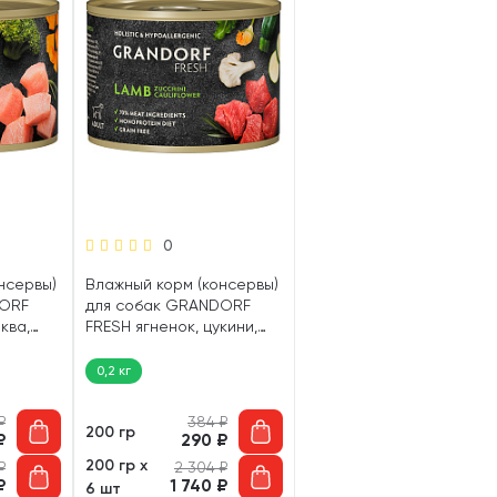
0
нсервы)
Влажный корм (консервы)
DORF
для собак GRANDORF
ква,
FRESH ягненок, цукини,
цветная капуста (200 гр)
0,2 кг
₽
384
₽
200 гр
₽
290
₽
200 гр х
₽
2 304
₽
₽
1 740
₽
6 шт