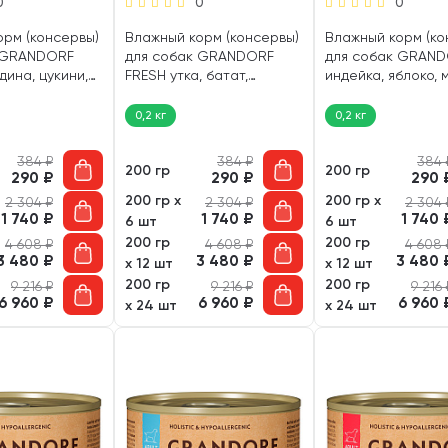
0
0
0
орм (консервы)
Влажный корм (консервы)
Влажный корм (ко
 GRANDORF
для собак GRANDORF
для собак GRAN
дина, цукини,
FRESH утка, батат,
индейка, яблоко,
00 гр)
цветная капуста (200 гр)
(200 гр)
0,2 кг
0,2 кг
384
₽
384
₽
384
200 гр
200 гр
290
₽
290
₽
290
200 гр х
200 гр х
2 304
₽
2 304
₽
2 304
1 740
₽
1 740
₽
1 740
6 шт
6 шт
200 гр
200 гр
4 608
₽
4 608
₽
4 608
3 480
₽
3 480
₽
3 480
х 12 шт
х 12 шт
200 гр
200 гр
9 216
₽
9 216
₽
9 216
6 960
₽
6 960
₽
6 960
х 24 шт
х 24 шт