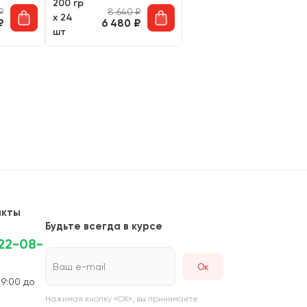
200 гр
₽
8 640
₽
х 24
₽
6 480
₽
шт
акты
Будьте всегда в курсе
222-08-
Ваш e-mail
 9:00 до
Нажимая кнопку «ОК», вы принимаете