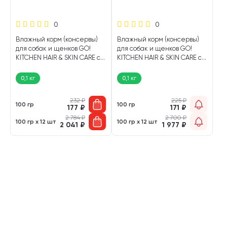
0
0
Влажный корм (консервы)
Влажный корм (консервы)
для собак и щенков GO!
для собак и щенков GO!
KITCHEN HAIR & SKIN CARE с
KITCHEN HAIR & SKIN CARE с
чувствительной кожей и
чувствительной кожей и
шерстью лосось, треска
шерстью баранина (100 гр)
0,1 кг
0,1 кг
(100 гр)
232
₽
225
₽
100 гр
100 гр
177
₽
171
₽
2 784
₽
2 700
₽
100 гр х 12 шт
100 гр х 12 шт
2 041
₽
1 977
₽