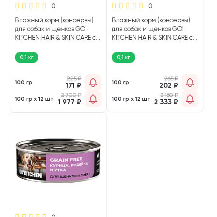
0
0
Влажный корм (консервы)
Влажный корм (консервы)
для собак и щенков GO!
для собак и щенков GO!
KITCHEN HAIR & SKIN CARE с
KITCHEN HAIR & SKIN CARE с
чувствительной кожей и
чувствительной кожей и
шерстью курица (100 гр)
шерстью индейка, лосось
0,1 кг
0,1 кг
(100 гр АКЦ)
225
₽
265
₽
100 гр
100 гр
171
₽
202
₽
2 700
₽
3 180
₽
100 гр х 12 шт
100 гр х 12 шт
1 977
₽
2 333
₽
0