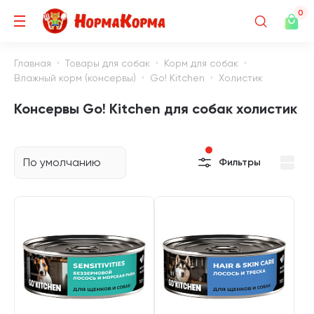
0
Главная
Товары для собак
Корм для собак
Влажный корм (консервы)
Go! Kitchen
Холистик
Консервы Go! Kitchen для собак холистик
По умолчанию
Фильтры