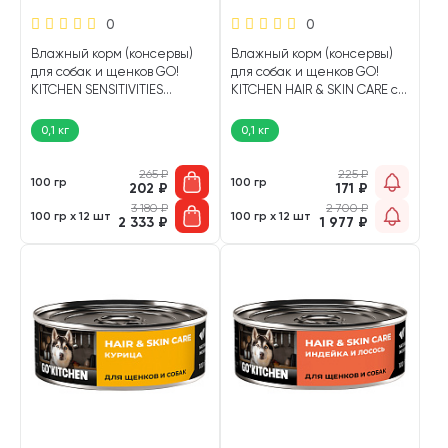
0
0
Влажный корм (консервы)
Влажный корм (консервы)
для собак и щенков GO!
для собак и щенков GO!
KITCHEN SENSITIVITIES
KITCHEN HAIR & SKIN CARE с
беззерновой с
чувствительной кожей и
чувствительным
шерстью баранина (100 гр)
0,1 кг
0,1 кг
пищеварением индейка
(100 гр)
265
₽
225
₽
100 гр
100 гр
202
₽
171
₽
3 180
₽
2 700
₽
100 гр х 12 шт
100 гр х 12 шт
2 333
₽
1 977
₽