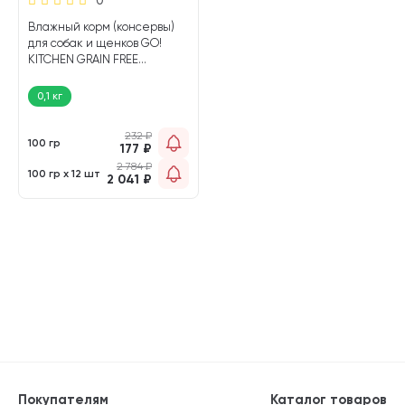
Влажный корм (консервы)
для собак и щенков GO!
KITCHEN GRAIN FREE
беззерновой курица,
индейка, утка (100 гр)
0,1 кг
232
₽
100 гр
177
₽
2 784
₽
100 гр х 12 шт
2 041
₽
Покупателям
Каталог товаров