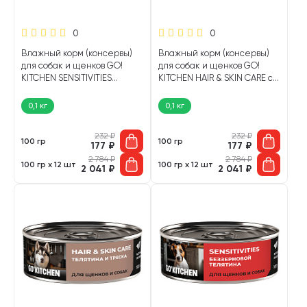
0
0
Влажный корм (консервы)
Влажный корм (консервы)
для собак и щенков GO!
для собак и щенков GO!
KITCHEN SENSITIVITIES
KITCHEN HAIR & SKIN CARE с
беззерновой с
чувствительной кожей и
чувствительным
шерстью лосось, треска
0,1 кг
0,1 кг
пищеварением лосось,
(100 гр)
морская рыба (100 гр)
232
₽
232
₽
100 гр
100 гр
177
₽
177
₽
2 784
₽
2 784
₽
100 гр х 12 шт
100 гр х 12 шт
2 041
₽
2 041
₽