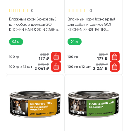
0
0
Влажный корм (консервы)
Влажный корм (консервы)
для собак и щенков GO!
для собак и щенков GO!
KITCHEN HAIR & SKIN CARE с
KITCHEN SENSITIVITIES
чувствительной кожей и
беззерновой с
шерстью телятина, треска
чувствительным
0,1 кг
0,1 кг
(100 гр)
пищеварением телятина
(100 гр)
232
₽
232
₽
100 гр
100 гр
177
₽
177
₽
2 784
₽
2 784
₽
100 гр х 12 шт
100 гр х 12 шт
2 041
₽
2 041
₽