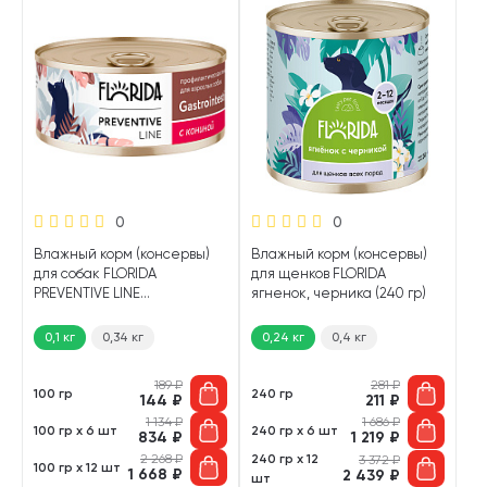
0
0
Влажный корм (консервы)
Влажный корм (консервы)
для собак FLORIDA
для щенков FLORIDA
PREVENTIVE LINE
ягненок, черника (240 гр)
GASTROINTESTINAL при
расстройствах
0,1 кг
0,34 кг
0,24 кг
0,4 кг
пищеварения конина (100
гр)
189
₽
281
₽
100 гр
240 гр
144
₽
211
₽
1 134
₽
1 686
₽
100 гр х 6 шт
240 гр х 6 шт
834
₽
1 219
₽
2 268
₽
240 гр х 12
3 372
₽
100 гр х 12 шт
1 668
₽
2 439
₽
шт