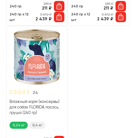
281
₽
281
₽
240 гр
240 гр
211
₽
211
₽
240 гр х 12
240 гр х 12
3 372
₽
3 372
₽
2 439
₽
2 439
₽
шт
шт
24
Влажный корм (консервы)
для собак FLORIDA лосось,
груша (240 гр)
0,24 кг
0,4 кг