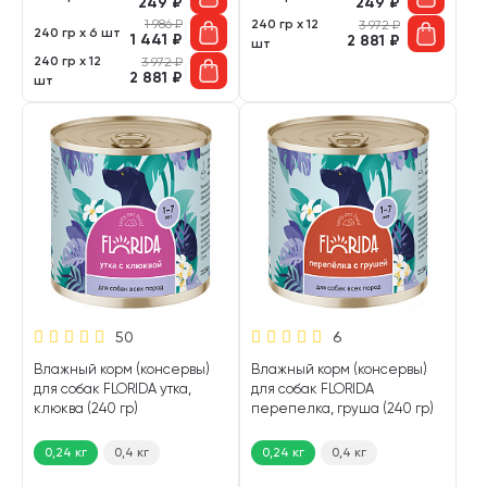
249
₽
249
₽
1 986
₽
240 гр х 12
3 972
₽
240 гр х 6 шт
1 441
₽
2 881
₽
шт
240 гр х 12
3 972
₽
2 881
₽
шт
50
6
Влажный корм (консервы)
Влажный корм (консервы)
для собак FLORIDA утка,
для собак FLORIDA
клюква (240 гр)
перепелка, груша (240 гр)
0,24 кг
0,4 кг
0,24 кг
0,4 кг