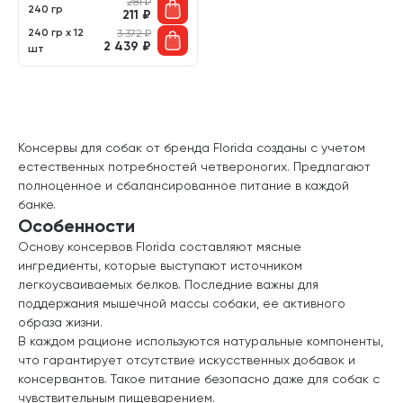
281
₽
240 гр
211
₽
240 гр х 12
3 372
₽
2 439
₽
шт
Консервы для собак от бренда Florida созданы с учетом
естественных потребностей четвероногих. Предлагают
полноценное и сбалансированное питание в каждой
банке.
Особенности
Основу консервов Florida составляют мясные
ингредиенты, которые выступают источником
легкоусваиваемых белков. Последние важны для
поддержания мышечной массы собаки, ее активного
образа жизни.
В каждом рационе используются натуральные компоненты,
что гарантирует отсутствие искусственных добавок и
консервантов. Такое питание безопасно даже для собак с
чувствительным пищеварением.