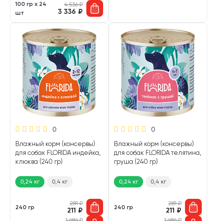
100 гр х 24
4 536
₽
3 336
₽
шт
0
0
Влажный корм (консервы)
Влажный корм (консервы)
для собак FLORIDA индейка,
для собак FLORIDA телятина,
клюква (240 гр)
груша (240 гр)
0,24 кг
0,4 кг
0,24 кг
0,4 кг
281
₽
281
₽
240 гр
240 гр
211
₽
211
₽
1 686
₽
1 686
₽