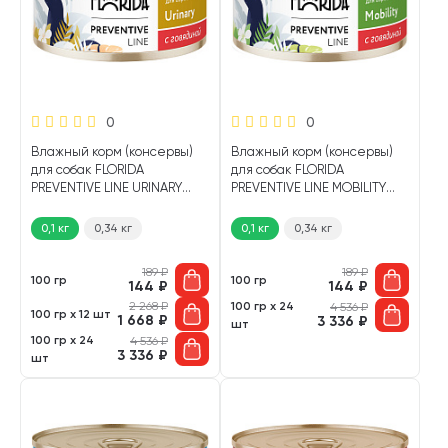
0
0
Влажный корм (консервы)
Влажный корм (консервы)
для собак FLORIDA
для собак FLORIDA
PREVENTIVE LINE URINARY
PREVENTIVE LINE MOBILITY
профилактика
профилактика болезней
мочекаменной болезни
опорно-двигательного
0,1 кг
0,34 кг
0,1 кг
0,34 кг
говядина (100 гр)
аппарата говядина (100 гр)
189
₽
189
₽
100 гр
100 гр
144
₽
144
₽
2 268
₽
100 гр х 24
4 536
₽
100 гр х 12 шт
1 668
₽
3 336
₽
шт
100 гр х 24
4 536
₽
3 336
₽
шт