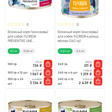
0
0
Влажный корм (консервы)
Влажный корм (консервы)
для собак FLORIDA
для собак FLORIDA курица,
PREVENTIVE LINE
яблоко (240 гр)
HYPOALLERGENIC при
пищевой аллергии конина
0,1 кг
0,34 кг
0,24 кг
0,4 кг
(100 гр)
177
₽
281
₽
100 гр
240 гр
136
₽
211
₽
2 124
₽
1 686
₽
100 гр х 12 шт
240 гр х 6 шт
1 567
₽
1 219
₽
100 гр х 24
240 гр х 12
4 248
₽
3 372
₽
3 134
₽
2 439
₽
шт
шт