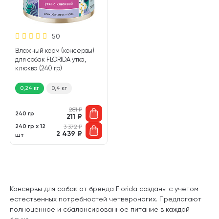
50
Влажный корм (консервы)
для собак FLORIDA утка,
клюква (240 гр)
0,24 кг
0,4 кг
281
₽
240 гр
211
₽
240 гр х 12
3 372
₽
2 439
₽
шт
Консервы для собак от бренда Florida созданы с учетом
естественных потребностей четвероногих. Предлагают
полноценное и сбалансированное питание в каждой