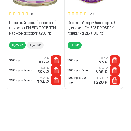
8
22
Влажный корм (консервы)
Влажный корм (консервы)
для котят ЕМ БЕЗ ПРОБЛЕМ
для котят ЕМ БЕЗ ПРОБЛЕМ
мясное ассорти (250 гр)
говядина 213 (100 гр)
0,25 кг
0,41 кг
0,1 кг
113
₽
69
₽
250 гр
100 гр
103
₽
63
₽
678
₽
552
₽
250 гр х 6 шт
100 гр х 8 шт
596
₽
488
₽
904
₽
100 гр х 20
1 380
₽
250 гр х 8 шт
794
₽
1 220
₽
шт