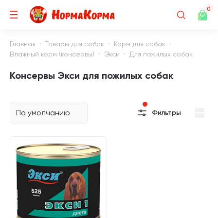
0
Главная
Товары для собак
Корм для собак
Влажный корм (консервы)
Экси
Для пожилых собак
Консервы Экси для пожилых собак
По умолчанию
Фильтры