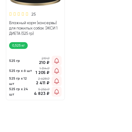
25
Влажный корм (консервы)
для пожилых собак ЭКСИ 1
ДИЕТА (525 гр)
0,525 кг
219
₽
525 гр
210
₽
1 314
₽
525 гр х 6 шт
1 205
₽
525 гр х 12
2 628
₽
2 411
₽
шт
525 гр х 24
5 256
₽
4 823
₽
шт