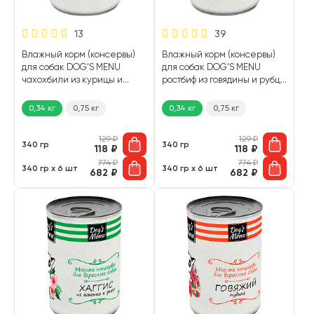
13
39
Влажный корм (консервы)
Влажный корм (консервы)
для собак DOG’S MENU
для собак DOG’S MENU
чахохбили из курицы и
ростбиф из говядины и рубца
потрошков (340 гр)
(340 гр)
0,34 кг
0,75 кг
0,34 кг
0,75 кг
129
₽
129
₽
340 гр
340 гр
118
₽
118
₽
774
₽
774
₽
340 гр х 6 шт
340 гр х 6 шт
682
₽
682
₽