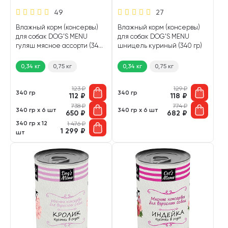
49
27
Влажный корм (консервы)
Влажный корм (консервы)
для собак DOG’S MENU
для собак DOG’S MENU
гуляш мясное ассорти (340
шницель куриный (340 гр)
гр)
0,34 кг
0,75 кг
0,34 кг
0,75 кг
123
₽
129
₽
340 гр
340 гр
112
₽
118
₽
738
₽
774
₽
340 гр х 6 шт
340 гр х 6 шт
650
₽
682
₽
340 гр х 12
1 476
₽
1 299
₽
шт