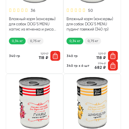
36
50
Влажный корм (консервы)
Влажный корм (консервы)
для собак DOG’S MENU
для собак DOG’S MENU
хаггис из ягненка и риса
пудинг говяжий (340 гр)
(340 гр)
0,34 кг
0,75 кг
0,34 кг
0,75 кг
129
₽
129
₽
340 гр
340 гр
118
₽
118
₽
774
₽
340 гр х 6 шт
682
₽