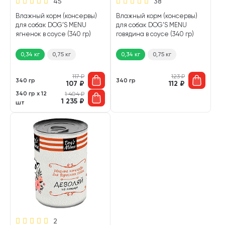
45
38
Влажный корм (консервы)
Влажный корм (консервы)
для собак DOG’S MENU
для собак DOG’S MENU
ягненок в соусе (340 гр)
говядина в соусе (340 гр)
0,34 кг
0,75 кг
0,34 кг
0,75 кг
117
₽
123
₽
340 гр
340 гр
107
₽
112
₽
340 гр х 12
1 404
₽
1 235
₽
шт
2