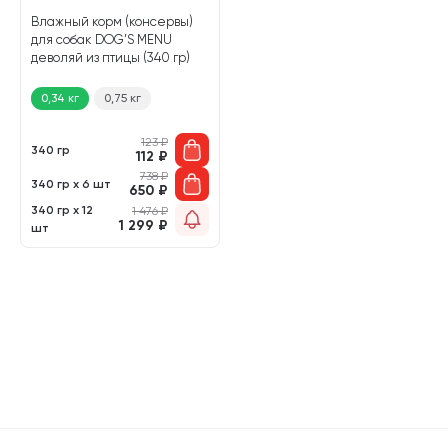
Влажный корм (консервы)
для собак DOG’S MENU
деволяй из птицы (340 гр)
0,34 кг
0,75 кг
123
₽
340 гр
112
₽
738
₽
340 гр х 6 шт
650
₽
340 гр х 12
1 476
₽
1 299
₽
шт