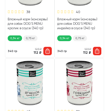
38
40
Влажный корм (консервы)
Влажный корм (консервы)
для собак DOG’S MENU
для собак DOG’S MENU
кролик в соусе (340 гр)
индейка в соусе (340 гр)
0,34 кг
0,75 кг
0,34 кг
0,75 кг
123
₽
123
₽
340 гр
340 гр
112
₽
112
₽