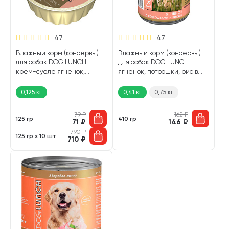
47
47
Влажный корм (консервы)
Влажный корм (консервы)
для собак DOG LUNCH
для собак DOG LUNCH
крем-суфле ягненок,
ягненок, потрошки, рис в
курица (125 гр)
желе (410 гр)
0,125 кг
0,41 кг
0,75 кг
79
₽
162
₽
125 гр
410 гр
71
₽
146
₽
790
₽
125 гр х 10 шт
710
₽