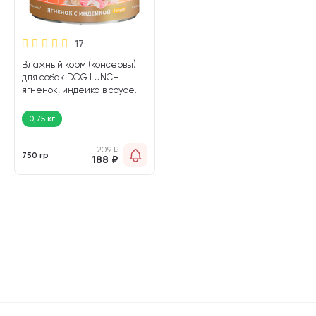
17
Влажный корм (консервы)
для собак DOG LUNCH
ягненок, индейка в соусе
(750 гр)
0,75 кг
209
₽
750 гр
188
₽