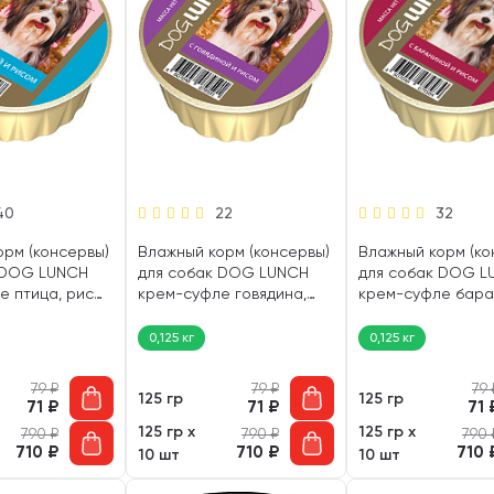
40
22
32
орм (консервы)
Влажный корм (консервы)
Влажный корм (ко
 DOG LUNCH
для собак DOG LUNCH
для собак DOG L
е птица, рис
крем-суфле говядина,
крем-суфле бара
рис (125 гр)
рис (125 гр)
0,125 кг
0,125 кг
79
₽
79
₽
79
125 гр
125 гр
71
₽
71
₽
71
125 гр х
125 гр х
790
₽
790
₽
790
710
₽
710
₽
710
10 шт
10 шт