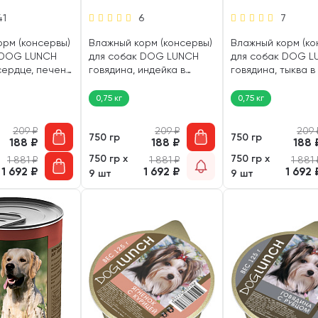
41
6
7
орм (консервы)
Влажный корм (консервы)
Влажный корм (ко
 DOG LUNCH
для собак DOG LUNCH
для собак DOG L
сердце, печень
говядина, индейка в
говядина, тыква в
0 гр)
соусе (750 гр)
(750 гр)
0,75 кг
0,75 кг
209
₽
209
₽
209
750 гр
750 гр
188
₽
188
₽
188
750 гр х
750 гр х
1 881
₽
1 881
₽
1 881
1 692
₽
1 692
₽
1 692
9 шт
9 шт