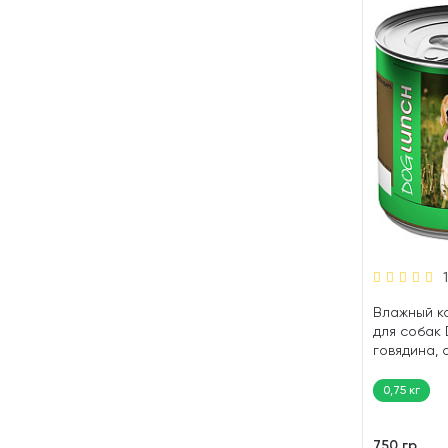
1
Влажный к
для собак
говядина, 
0,75 кг
750 гр