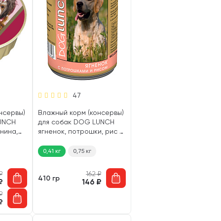
47
нсервы)
Влажный корм (консервы)
UNCH
для собак DOG LUNCH
нина,
ягненок, потрошки, рис в
желе (410 гр)
0,41 кг
0,75 кг
₽
162
₽
410 гр
₽
146
₽
₽
₽