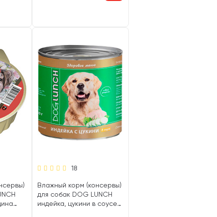
18
нсервы)
Влажный корм (консервы)
UNCH
для собак DOG LUNCH
дина
индейка, цукини в соусе
(750 гр)