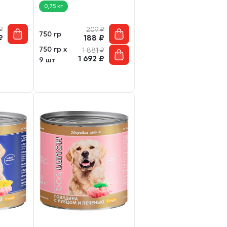
0,75 кг
₽
209
₽
750 гр
₽
188
₽
750 гр х
1 881
₽
1 692
₽
9 шт