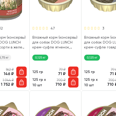
32
47
3
орм (консервы)
Влажный корм (консервы)
Влажный корм (ко
 DOG LUNCH
для собак DOG LUNCH
для собак DOG L
сорти в желе
крем-суфле ягненок,
крем-суфле говяд
курица (125 гр)
рубец (125 гр)
0,75 кг
0,125 кг
0,125 кг
162
₽
79
₽
79
125 гр
125 гр
146
₽
71
₽
71
125 гр х
125 гр х
1 944
₽
790
₽
790
1 752
₽
710
₽
710
10 шт
10 шт