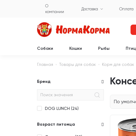
О
Доставка
Оплата
компании
Собаки
Кошки
Рыбы
Пти
Главная
Товары для собак
Корм для собак
Конс
Бренд
По умол
DOG LUNCH (
24
)
Возраст питомца