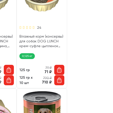
24
нсервы)
Влажный корм (консервы)
UNCH
для собак DOG LUNCH
ина,
крем-суфле цыпленок
(125 гр)
0,125 кг
₽
79
₽
125 гр
₽
71
₽
125 гр х
₽
790
₽
₽
710
₽
10 шт