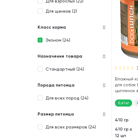
Для взрослых (
22
)
Для щенков (
2
)
Класс корма
Эконом (
24
)
Назначение товара
Стандартный (
24
)
Влажный к
для собак
Порода питомца
цыпленок в
Для всех пород (
24
)
0,41 кг
Размер питомца
410 гр
Для всех размеров (
24
)
410 гр х
12 шт