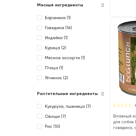
Мясные ингредиенты
Баранина (
1
)
Говядина (
16
)
Индейка (
1
)
Курица (
2
)
Мясное ассорти (
1
)
Птица (
1
)
Ягненок (
2
)
Растительные ингредиенты
Кукуруза, пшеница (
7
)
Влажный к
Овощи (
7
)
для собак
Рис (
10
)
говядина, 
в желе (410