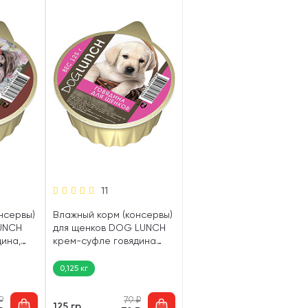
11
нсервы)
Влажный корм (консервы)
UNCH
для щенков DOG LUNCH
ина,
крем-суфле говядина
(125 гр)
0,125 кг
₽
79
₽
125 гр