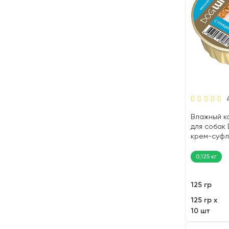
Влажный к
для собак
крем-суфл
(125 гр)
0,125 кг
125 гр
125 гр х
10 шт