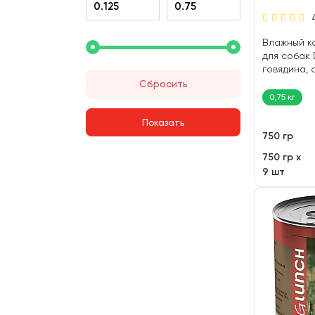
Влажный к
для собак
говядина, 
в соусе (75
Сбросить
0,75 кг
750 гр
750 гр х
9 шт