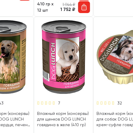
410 гр х
1 944
₽
1 752
₽
12 шт
43
7
32
орм (консервы)
Влажный корм (консервы)
Влажный корм (ко
 DOG LUNCH
для щенков DOG LUNCH
для собак DOG L
сердце, печень
говядина в желе (410 гр)
крем-суфле говя
 гр)
(125 гр)