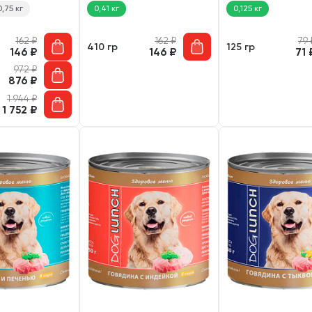
0,75 кг
0,41 кг
0,125 кг
162
₽
162
₽
79
410 гр
125 гр
146
₽
146
₽
71
972
₽
876
₽
1 944
₽
1 752
₽