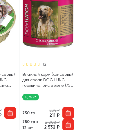
12
нсервы)
Влажный корм (консервы)
UNCH
для собак DOG LUNCH
ина,
говядина, рис в желе (750
гр)
0,75 кг
₽
234
₽
750 гр
₽
211
₽
750 гр х
2 808
₽
2 532
₽
12 шт