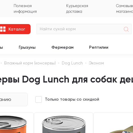
Полезная
Курьерская
Самовыво
информация
доставка
магазин
Каталог
цы
Грызуны
Фермерам
Рептилии
Влажный корм (консервы)
Dog Lunch
Эконом
ервы Dog Lunch для собак д
чанию
Только товары со скидкой