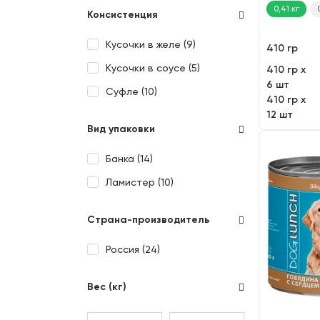
0,41 кг
Консистенция
Кусочки в желе (
9
)
410 гр
Кусочки в соусе (
5
)
410 гр х
6 шт
Суфле (
10
)
410 гр х
12 шт
Вид упаковки
Банка (
14
)
Ламистер (
10
)
Страна-производитель
Россия (
24
)
Вес (кг)