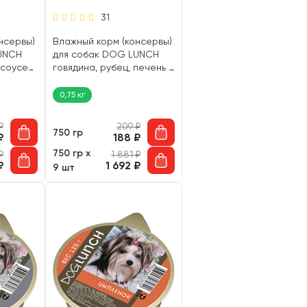
31
нсервы)
Влажный корм (консервы)
UNCH
для собак DOG LUNCH
 соусе
говядина, рубец, печень в
соусе (750 гр)
0,75 кг
₽
209
₽
750 гр
₽
188
₽
750 гр х
₽
1 881
₽
₽
1 692
₽
9 шт