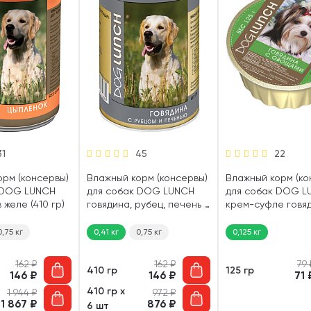
31
45
22
орм (консервы)
Влажный корм (консервы)
Влажный корм (ко
 DOG LUNCH
для собак DOG LUNCH
для собак DOG L
 желе (410 гр)
говядина, рубец, печень в
крем-суфле говяд
желе (410 гр)
овощи (125 гр)
0,75 кг
0,41 кг
0,75 кг
0,125 кг
162
₽
162
₽
79
410 гр
125 гр
146
₽
146
₽
71
410 гр х
1 944
₽
972
₽
1 867
₽
876
₽
6 шт