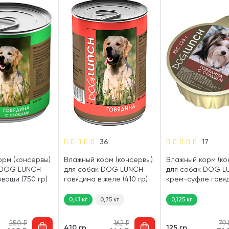
36
17
орм (консервы)
Влажный корм (консервы)
Влажный корм (ко
 DOG LUNCH
для собак DOG LUNCH
для собак DOG L
овощи (750 гр)
говядина в желе (410 гр)
крем-суфле говяд
сердце (125 гр)
0,41 кг
0,75 кг
0,125 кг
250
₽
162
₽
79
410 гр
125 гр