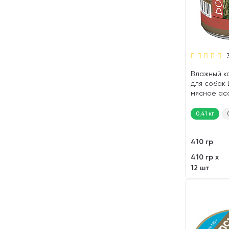
Влажный к
для собак
мясное ас
(410 гр)
0,41 кг
410 гр
410 гр х
12 шт