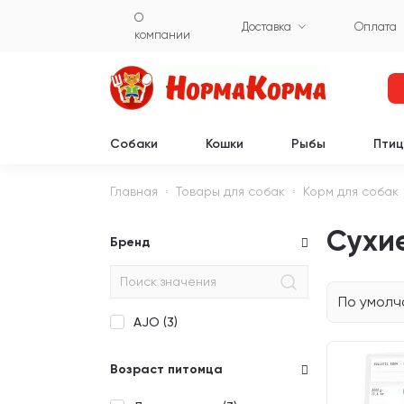
О
Доставка
Оплата
компании
Собаки
Кошки
Рыбы
Пти
Главная
Товары для собак
Корм для собак
Сухие
Бренд
По умол
AJO (
3
)
Возраст питомца