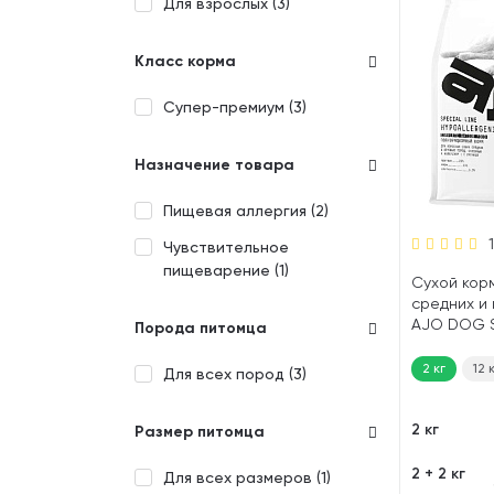
Для взрослых (
3
)
Класс корма
Супер-премиум (
3
)
Назначение товара
Пищевая аллергия (
2
)
Чувствительное
пищеварение (
1
)
Сухой кор
средних и
AJO DOG S
Порода питомца
HYPOALLER
пищевой а
2 кг
12 
Для всех пород (
3
)
оленина, гр
2 кг
Размер питомца
2 + 2 кг
Для всех размеров (
1
)