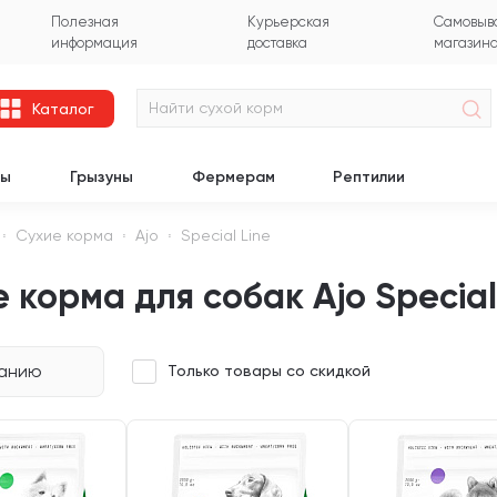
Полезная
Курьерская
Самовыво
информация
доставка
магазин
Каталог
цы
Грызуны
Фермерам
Рептилии
Сухие корма
Ajo
Special Line
 корма для собак Ajo Special
чанию
Только товары со скидкой