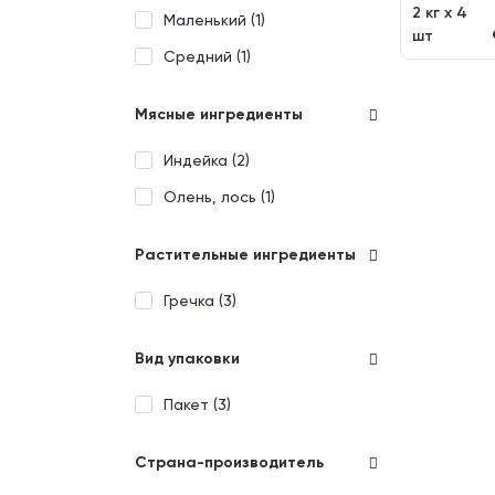
2 кг х 4
Маленький (
1
)
шт
Средний (
1
)
Мясные ингредиенты
Индейка (
2
)
Олень, лось (
1
)
Растительные ингредиенты
Гречка (
3
)
Вид упаковки
Пакет (
3
)
Страна-производитель