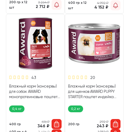
200 гр х 12
3 264
₽
400 гр х 12
4 992
₽
2 712
₽
4 152
₽
шт
шт
43
20
Влажный корм (консервы)
Влажный корм (консервы)
для собак AWARD
для щенков AWARD PUPPY
монопротеиновые паштет
STARTER паштет индейка
говядина, батат (400 гр)
(200 гр)
0,4 кг
0,2 кг
416
₽
292
₽
400 гр
200 гр
346
₽
243
₽
400 гр х 6
1 752
₽
2 496
₽