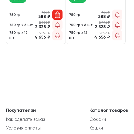
466
₽
466
₽
750 гр
750 гр
388
₽
388
₽
2 796
₽
2 796
₽
750 гр х 6 шт
750 гр х 6 шт
2 328
₽
2 328
₽
750 гр х 12
750 гр х 12
5 592
₽
5 592
₽
4 656
₽
4 656
₽
шт
шт
Покупателям
Каталог товаров
Как сделать заказ
Собаки
Условия оплаты
Кошки