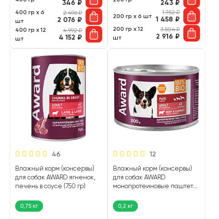
346
₽
243
₽
400 гр х 6
1 752
₽
2 496
₽
200 гр х 6 шт
1 458
₽
2 076
₽
шт
200 гр х 12
3 504
₽
400 гр х 12
4 992
₽
2 916
₽
4 152
₽
шт
шт
46
12
Влажный корм (консервы)
Влажный корм (консервы)
для собак AWARD ягненок,
для собак AWARD
печень в соусе (750 гр)
монопротеиновые паштет
говядина, морковь (200 гр)
0,75 кг
0,2 кг