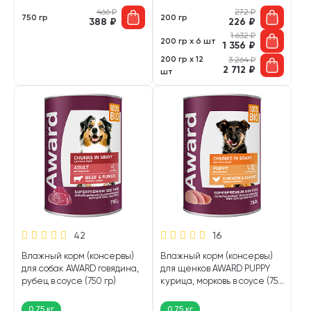
466
₽
272
₽
750 гр
200 гр
388
₽
226
₽
1 632
₽
200 гр х 6 шт
1 356
₽
200 гр х 12
3 264
₽
2 712
₽
шт
42
16
Влажный корм (консервы)
Влажный корм (консервы)
для собак AWARD говядина,
для щенков AWARD PUPPY
рубец в соусе (750 гр)
курица, морковь в соусе (750
гр)
0,75 кг
0,75 кг