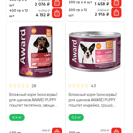
200 гр х 6 шт
1 458
₽
2 076
₽
шт
200 гр х 12
3 504
₽
400 гр х 12
4 992
₽
2 916
₽
4 152
₽
шт
шт
28
43
Влажный корм (консервы)
Влажный корм (консервы)
для щенков AWARD PUPPY
для щенков AWARD PUPPY
паштет телятина, овощи
паштет индейка, груша
(400 гр)
(200 гр)
0,4 кг
0,2 кг
416
₽
292
₽
400 гр
200 гр