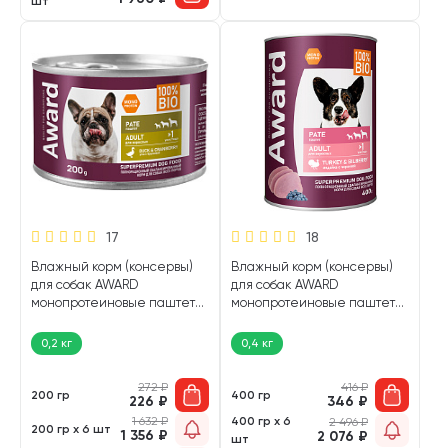
шт
17
18
Влажный корм (консервы)
Влажный корм (консервы)
для собак AWARD
для собак AWARD
монопротеиновые паштет
монопротеиновые паштет
утка, брусника (200 гр)
индейка, черника (400 гр)
0,2 кг
0,4 кг
272
₽
416
₽
200 гр
400 гр
226
₽
346
₽
1 632
₽
400 гр х 6
2 496
₽
200 гр х 6 шт
1 356
₽
2 076
₽
шт