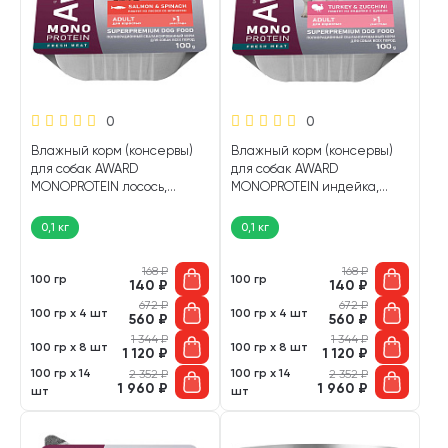
0
0
Влажный корм (консервы)
Влажный корм (консервы)
для собак AWARD
для собак AWARD
MONOPROTEIN лосось,
MONOPROTEIN индейка,
шпинат (100 гр)
цукини (100 гр)
0,1 кг
0,1 кг
168
₽
168
₽
100 гр
100 гр
140
₽
140
₽
672
₽
672
₽
100 гр х 4 шт
100 гр х 4 шт
560
₽
560
₽
1 344
₽
1 344
₽
100 гр х 8 шт
100 гр х 8 шт
1 120
₽
1 120
₽
100 гр х 14
100 гр х 14
2 352
₽
2 352
₽
1 960
₽
1 960
₽
шт
шт