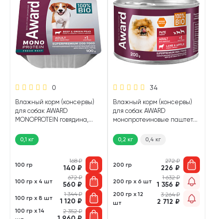
0
34
Влажный корм (консервы)
Влажный корм (консервы)
для собак AWARD
для собак AWARD
MONOPROTEIN говядина,
монопротеиновые паштет
зеленый горошек (100 гр)
ягненок, яблоко (200 гр)
0,1 кг
0,2 кг
0,4 кг
168
₽
272
₽
100 гр
200 гр
140
₽
226
₽
672
₽
1 632
₽
100 гр х 4 шт
200 гр х 6 шт
560
₽
1 356
₽
1 344
₽
200 гр х 12
3 264
₽
100 гр х 8 шт
1 120
₽
2 712
₽
шт
100 гр х 14
2 352
₽
1 960
₽