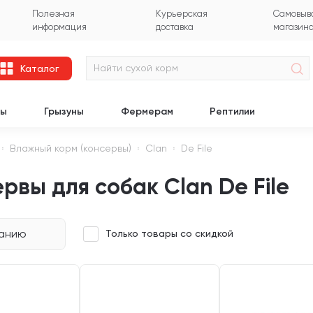
Полезная
Курьерская
Самовыво
информация
доставка
магазин
Каталог
цы
Грызуны
Фермерам
Рептилии
Влажный корм (консервы)
Clan
De File
рвы для собак Clan De File
чанию
Только товары со скидкой