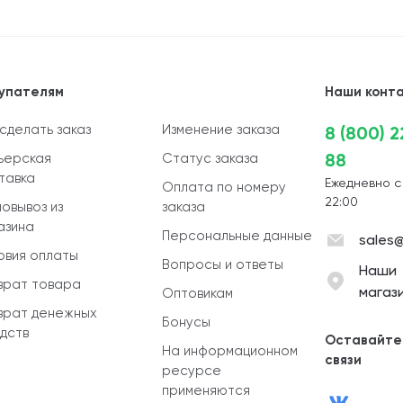
упателям
Наши конт
 сделать заказ
Изменение заказа
8 (800) 
88
ьерская
Статус заказа
тавка
Ежедневно с
Оплата по номеру
22:00
овывоз из
заказа
азина
Персональные данные
sales@
овия оплаты
Вопросы и ответы
Наши
врат товара
магаз
Оптовикам
врат денежных
Бонусы
дств
Оставайте
На информационном
связи
ресурсе
применяются