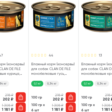
47
44
13
орм (консервы)
Влажный корм (консервы)
Влажный корм (ко
CLAN DE FILE
для собак CLAN DE FILE
для собак CLAN DE
вые курица,
монобелковые гусь,
монобелковые кр
жжи (100 гр)
льняное масло (100 гр)
льняное масло (10
34 кг
0,1 кг
0,34 кг
0,1 кг
0,34 кг
218
₽
218
₽
218
100 гр
100 гр
202
₽
202
₽
202
100 гр х
100 гр х
1 308
₽
1 308
₽
1 308
1 181
₽
1 181
₽
1 181
6 шт
6 шт