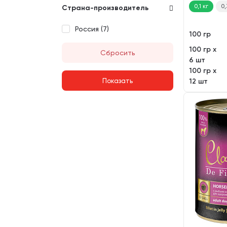
0,1 кг
0,
Страна-производитель
Россия (
7
)
100 гр
100 гр х
Сбросить
6 шт
100 гр х
12 шт