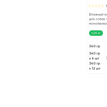
Влажный к
для собак 
монобелко
рыбий жир 
0,34 кг
340 гр
340 гр
х 6 шт
340 гр
х 12 шт