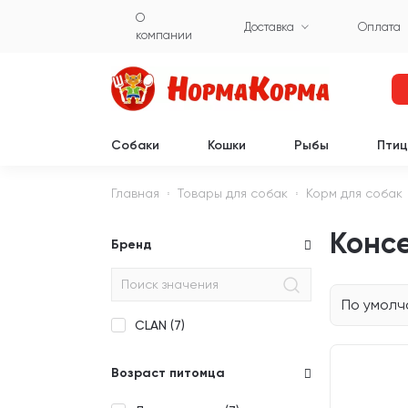
О
Доставка
Оплата
компании
Собаки
Кошки
Рыбы
Пти
Главная
Товары для собак
Корм для собак
Консе
Бренд
По умол
CLAN (
7
)
Возраст питомца