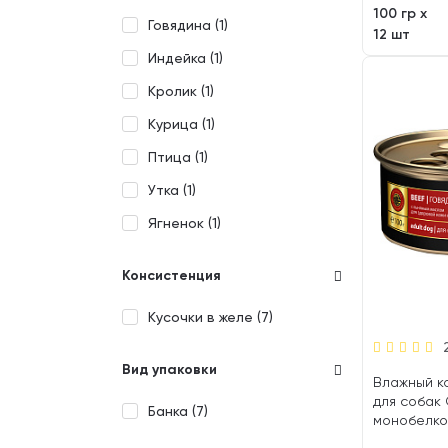
100 гр х
Говядина (
1
)
12 шт
Индейка (
1
)
Кролик (
1
)
Курица (
1
)
Птица (
1
)
Утка (
1
)
Ягненок (
1
)
Консистенция
Кусочки в желе (
7
)
Вид упаковки
Влажный к
для собак 
Банка (
7
)
монобелко
льняное ма