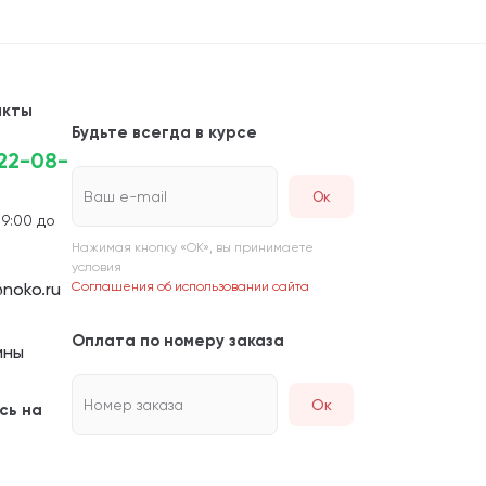
акты
Будьте всегда в курсе
222-08-
Ваш e-mail
 9:00 до
Нажимая кнопку «ОК», вы принимаете
условия
noko.ru
Соглашения об использовании сайта
Оплата по номеру заказа
ины
Номер заказа
Ок
сь на