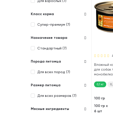
Для взрослых (
7
)
Класс корма
Супер-премиум (
7
)
Назначение товара
Стандартный (
7
)
Порода питомца
Влажный к
для собак 
Для всех пород (
7
)
монобелко
пивные дро
0,1 кг
0,
Размер питомца
Для всех размеров (
7
)
100 гр
100 гр х
Мясные ингредиенты
6 шт