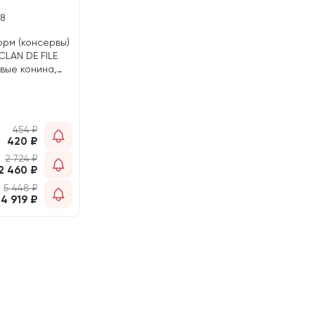
18
орм (консервы)
CLAN DE FILE
вые конина,
(340 гр)
454
₽
420
₽
2 724
₽
2 460
₽
5 448
₽
4 919
₽