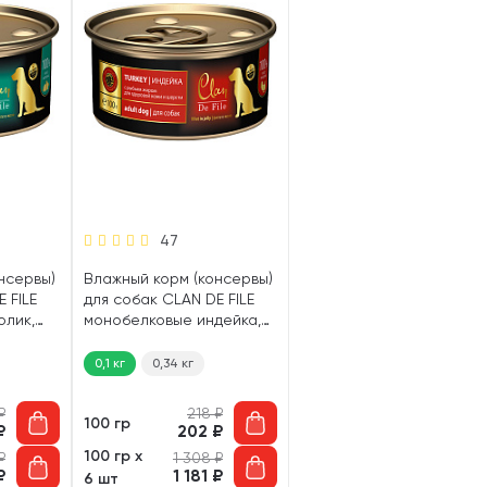
47
нсервы)
Влажный корм (консервы)
 FILE
для собак CLAN DE FILE
олик,
монобелковые индейка,
0 гр)
рыбий жир (100 гр)
0,1 кг
0,34 кг
₽
218
₽
100 гр
₽
202
₽
100 гр х
₽
1 308
₽
₽
1 181
₽
6 шт