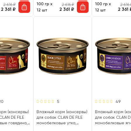
100 гр х
100 гр х
2 616
₽
2 616
₽
2 616
2 361
₽
2 361
₽
2 361
12 шт
12 шт
20
5
49
орм (консервы)
Влажный корм (консервы)
Влажный корм (ко
CLAN DE FILE
для собак CLAN DE FILE
для собак CLAN DE
вые говядина,
монобелковые утка,
монобелковые ягн
сло (100 гр)
пивные дрожжи (100 гр)
пивные дрожжи (10