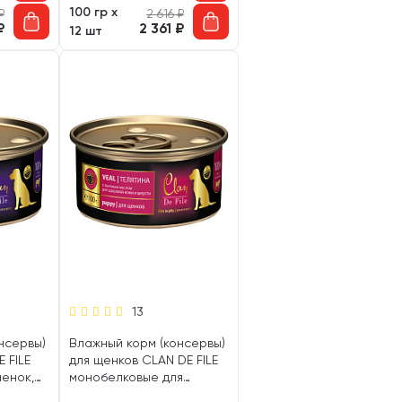
100 гр х
₽
2 616
₽
₽
2 361
₽
12 шт
13
нсервы)
Влажный корм (консервы)
 FILE
для щенков CLAN DE FILE
енок,
монобелковые для
0 гр)
щенков телятина,