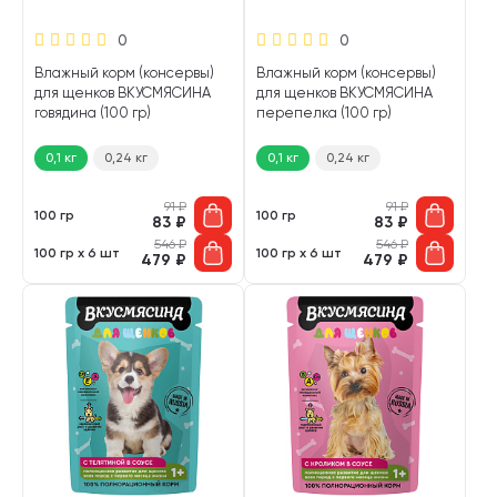
0
0
Влажный корм (консервы)
Влажный корм (консервы)
для щенков ВКУСМЯСИНА
для щенков ВКУСМЯСИНА
говядина (100 гр)
перепелка (100 гр)
0,1 кг
0,24 кг
0,1 кг
0,24 кг
91
₽
91
₽
100 гр
100 гр
83
₽
83
₽
546
₽
546
₽
100 гр х 6 шт
100 гр х 6 шт
479
₽
479
₽