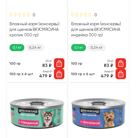
0
0
Влажный корм (консервы)
Влажный корм (консервы)
для щенков ВКУСМЯСИНА
для щенков ВКУСМЯСИНА
кролик (100 гр)
индейка (100 гр)
0,1 кг
0,24 кг
0,1 кг
0,24 кг
91
₽
91
₽
100 гр
100 гр
83
₽
83
₽
546
₽
546
₽
100 гр х 6 шт
100 гр х 6 шт
479
₽
479
₽