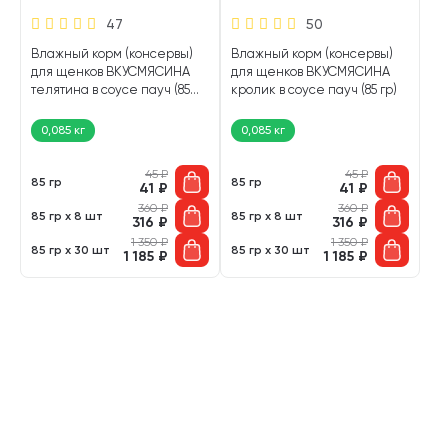
47
50
Влажный корм (консервы)
Влажный корм (консервы)
для щенков ВКУСМЯСИНА
для щенков ВКУСМЯСИНА
телятина в соусе пауч (85
кролик в соусе пауч (85 гр)
гр)
0,085 кг
0,085 кг
45
₽
45
₽
85 гр
85 гр
41
₽
41
₽
360
₽
360
₽
85 гр х 8 шт
85 гр х 8 шт
316
₽
316
₽
1 350
₽
1 350
₽
85 гр х 30 шт
85 гр х 30 шт
1 185
₽
1 185
₽