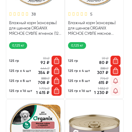
38
5
Влажный корм (консервы)
Влажный корм (консервы)
для щенков ORGANIX
для щенков ORGANIX
МЯСНОЕ СУФЛЕ ягненок (125
МЯСНОЕ СУФЛЕ мясное
гр)
ассорти (125 гр)
0,125 кг
0,125 кг
111
₽
97
₽
125 гр
125 гр
92
₽
80
₽
444
₽
388
₽
125 гр х 4 шт
125 гр х 4 шт
354
₽
307
₽
888
₽
776
₽
125 гр х 8 шт
125 гр х 8 шт
708
₽
615
₽
1 776
₽
1 552
₽
125 гр х 16 шт
125 гр х 16 шт
1 415
₽
1 230
₽