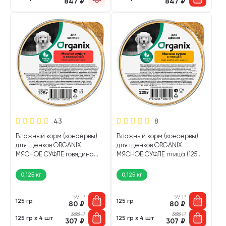
847
₽
847
₽
43
8
Влажный корм (консервы)
Влажный корм (консервы)
для щенков ORGANIX
для щенков ORGANIX
МЯСНОЕ СУФЛЕ говядина
МЯСНОЕ СУФЛЕ птица (125
(125 гр УЦ)
гр)
0,125 кг
0,125 кг
97
₽
97
₽
125 гр
125 гр
80
₽
80
₽
388
₽
388
₽
125 гр х 4 шт
125 гр х 4 шт
307
₽
307
₽