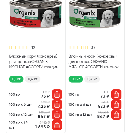
12
37
Влажный корм (консервы)
Влажный корм (консервы)
для щенков ORGANIX
для щенков ORGANIX
МЯСНОЕ АССОРТИ говядина,
МЯСНОЕ АССОРТИ ягненок,
цукини (100 гр)
цукини (100 гр)
0,1 кг
0,4 кг
0,1 кг
0,4 кг
88
₽
88
₽
100 гр
100 гр
73
₽
73
₽
528
₽
528
₽
100 гр х 6 шт
100 гр х 6 шт
423
₽
423
₽
1 056
₽
1 056
₽
100 гр х 12 шт
100 гр х 12 шт
847
₽
847
₽
100 гр х 24
2 112
₽
1 693
₽
шт