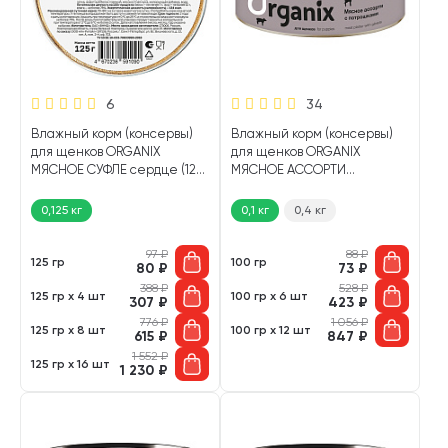
6
34
Влажный корм (консервы)
Влажный корм (консервы)
для щенков ORGANIX
для щенков ORGANIX
МЯСНОЕ СУФЛЕ сердце (125
МЯСНОЕ АССОРТИ
гр)
потрошки (100 гр)
0,125 кг
0,1 кг
0,4 кг
97
₽
88
₽
125 гр
100 гр
80
₽
73
₽
388
₽
528
₽
125 гр х 4 шт
100 гр х 6 шт
307
₽
423
₽
776
₽
1 056
₽
125 гр х 8 шт
100 гр х 12 шт
615
₽
847
₽
1 552
₽
125 гр х 16 шт
1 230
₽