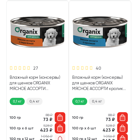
27
40
Влажный корм (консервы)
Влажный корм (консервы)
для щенков ORGANIX
для щенков ORGANIX
МЯСНОЕ АССОРТИ
МЯСНОЕ АССОРТИ кролик
перепелка (100 гр)
(100 гр)
0,1 кг
0,4 кг
0,1 кг
0,4 кг
88
₽
88
₽
100 гр
100 гр
73
₽
73
₽
528
₽
528
₽
100 гр х 6 шт
100 гр х 6 шт
423
₽
423
₽
1 056
₽
1 056
₽
100 гр х 12 шт
100 гр х 12 шт