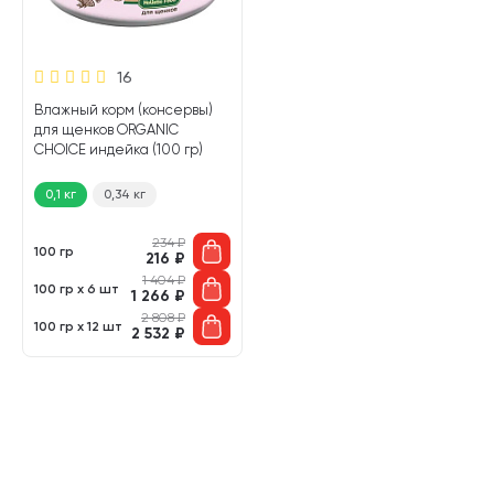
16
Влажный корм (консервы)
для щенков ORGANIC
CHOICE индейка (100 гр)
0,1 кг
0,34 кг
234
₽
100 гр
216
₽
1 404
₽
100 гр х 6 шт
1 266
₽
2 808
₽
100 гр х 12 шт
2 532
₽