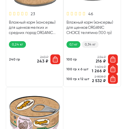
23
46
Влажный корм (консервы)
Влажный корм (консервы)
для щенков мелких и
для щенков ORGANIC
средних пород ORGANIC
CHOICE телятина (100 гр)
CHOICE курица, индейка,
ягоды (240 гр)
0,24 кг
0,1 кг
0,34 кг
263
₽
234
₽
240 гр
100 гр
243
₽
216
₽
1 404
₽
100 гр х 6 шт
1 266
₽
2 808
₽
100 гр х 12 шт
2 532
₽