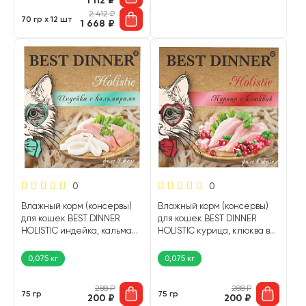
1 112
₽
2 412
₽
70 гр х 12 шт
1 668
₽
0
0
Влажный корм (консервы)
Влажный корм (консервы)
для кошек BEST DINNER
для кошек BEST DINNER
HOLISTIC индейка, кальмар
HOLISTIC курица, клюква в
в желе ламистер (75 гр)
желе ламистер (75 гр)
0,075 кг
0,075 кг
288
₽
288
₽
75 гр
75 гр
200
₽
200
₽