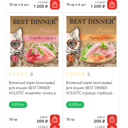
1 728
₽
1 728
₽
75 гр х 6 шт
75 гр х 6 шт
1 200
₽
1 200
₽
0
0
Влажный корм (консервы)
Влажный корм (консервы)
для кошек BEST DINNER
для кошек BEST DINNER
HOLISTIC индейка, тунец в
HOLISTIC курица, горбуша в
желе ламистер (75 гр)
желе ламистер (75 гр)
0,075 кг
0,075 кг
288
₽
288
₽
75 гр
75 гр
200
₽
200
₽
1 728
₽
1 728
₽