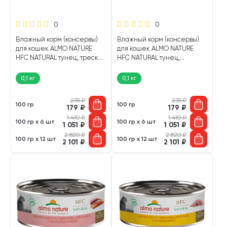
0
0
Влажный корм (консервы)
Влажный корм (консервы)
для кошек ALMO NATURE
для кошек ALMO NATURE
HFC NATURAL тунец, треска
HFC NATURAL тунец,
(100 гр)
креветки (100 гр)
0,1 кг
0,1 кг
235
₽
235
₽
100 гр
100 гр
179
₽
179
₽
1 410
₽
1 410
₽
100 гр х 6 шт
100 гр х 6 шт
1 051
₽
1 051
₽
2 820
₽
2 820
₽
100 гр х 12 шт
100 гр х 12 шт
2 101
₽
2 101
₽