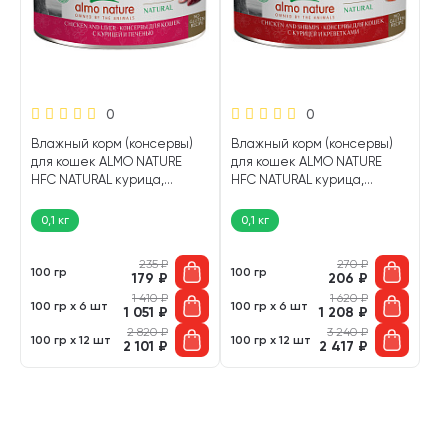
0
0
Влажный корм (консервы)
Влажный корм (консервы)
для кошек ALMO NATURE
для кошек ALMO NATURE
HFC NATURAL курица,
HFC NATURAL курица,
печень (100 гр)
креветки (100 гр)
0,1 кг
0,1 кг
235
₽
270
₽
100 гр
100 гр
179
₽
206
₽
1 410
₽
1 620
₽
100 гр х 6 шт
100 гр х 6 шт
1 051
₽
1 208
₽
2 820
₽
3 240
₽
100 гр х 12 шт
100 гр х 12 шт
2 101
₽
2 417
₽