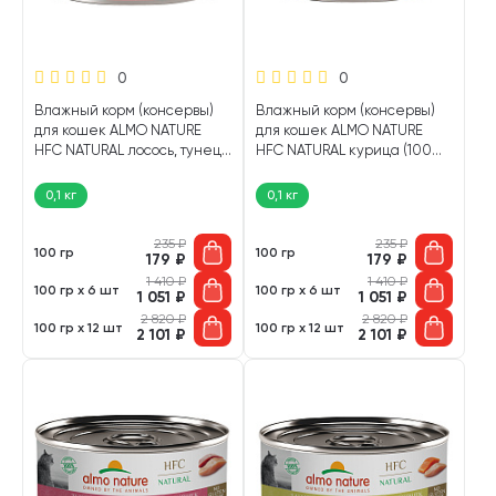
0
0
Влажный корм (консервы)
Влажный корм (консервы)
для кошек ALMO NATURE
для кошек ALMO NATURE
HFC NATURAL лосось, тунец
HFC NATURAL курица (100
(100 гр)
гр)
0,1 кг
0,1 кг
235
₽
235
₽
100 гр
100 гр
179
₽
179
₽
1 410
₽
1 410
₽
100 гр х 6 шт
100 гр х 6 шт
1 051
₽
1 051
₽
2 820
₽
2 820
₽
100 гр х 12 шт
100 гр х 12 шт
2 101
₽
2 101
₽