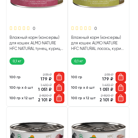
0
0
Влажный корм (консервы)
Влажный корм (консервы)
для кошек ALMO NATURE
для кошек ALMO NATURE
HFC NATURAL тунец, курица
HFC NATURAL лосось, курица
(100 гр)
(100 гр)
0,1 кг
0,1 кг
235
₽
235
₽
100 гр
100 гр
179
₽
179
₽
1 410
₽
1 410
₽
100 гр х 6 шт
100 гр х 6 шт
1 051
₽
1 051
₽
2 820
₽
2 820
₽
100 гр х 12 шт
100 гр х 12 шт
2 101
₽
2 101
₽