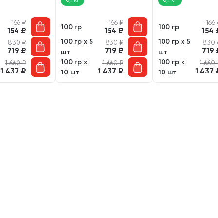
0,1 кг
0,1 кг
морковка (100
говядина, язык, овощи
печень, тыква (100
(100 гр)
166
₽
166
₽
166
100 гр
100 гр
154
₽
154
₽
154
100 гр х 5
100 гр х 5
830
₽
830
₽
830
719
₽
719
₽
719
шт
шт
100 гр х
100 гр х
1 660
₽
1 660
₽
1 660
1 437
₽
1 437
₽
1 437
10 шт
10 шт