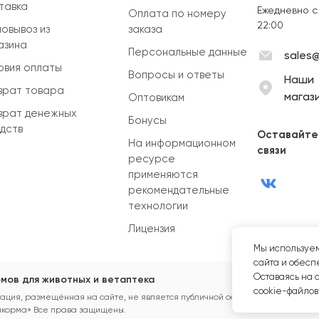
тавка
Ежедневно с
Оплата по номеру
22:00
овывоз из
заказа
азина
Персональные данные
sales@
овия оплаты
Вопросы и ответы
Наши
врат товара
магаз
Оптовикам
врат денежных
Бонусы
дств
Оставайте
На информационном
связи
ресурсе
применяются
рекомендательные
технологии
Лицензия
Мы используем
сайта и обеспе
Оставаясь на 
мов для животных и ветаптека
cookie-файлов
ция, размещённая на сайте, не является публичной офертой.
акорма» Все права защищены.