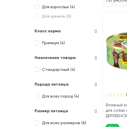
По умол
Для взрослых (
4
)
Для щенков (
0
)
Класс корма
Премиум (
4
)
Назначение товара
Стандартный (
4
)
Порода питомца
Для всех пород (
4
)
Влажный к
для собак
Размер питомца
ДЕРЕВЕНС
ЛАКОМСТВ
Для всех размеров (
6
)
ОБЕДЫ фри