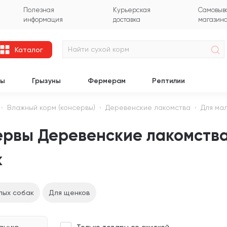
Полезная
Курьерская
Самовыво
информация
доставка
магазин
Каталог
цы
Грызуны
Фермерам
Рептилии
Влажный корм (консервы)
Деревенские лакомства
Для ма
ервы Деревенские лакомства
к
лых собак
Для щенков