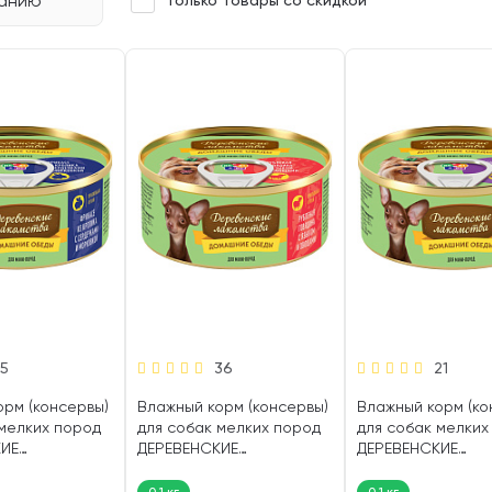
чанию
Только товары со скидкой
15
36
21
орм (консервы)
Влажный корм (консервы)
Влажный корм (ко
 мелких пород
для собак мелких пород
для собак мелких
КИЕ
ДЕРЕВЕНСКИЕ
ДЕРЕВЕНСКИЕ
А ДОМАШНИЕ
ЛАКОМСТВА ДОМАШНИЕ
ЛАКОМСТВА ДОМ
касе кролик,
ОБЕДЫ рубленая
ОБЕДЫ рагу с ягн