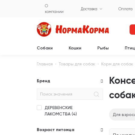
О
Доставка
Оплата
компании
Собаки
Кошки
Рыбы
Пти
Главная
Товары для собак
Корм для собак
Конс
Бренд
соба
ДЕРЕВЕНСКИЕ
ЛАКОМСТВА (
4
)
Для взрос
Возраст питомца