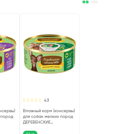
43
нсервы)
Влажный корм (консервы)
 пород
для собак мелких пород
ДЕРЕВЕНСКИЕ
АШНИЕ
ЛАКОМСТВА ДОМАШНИЕ
енок,
ОБЕДЫ индейка, рубец,