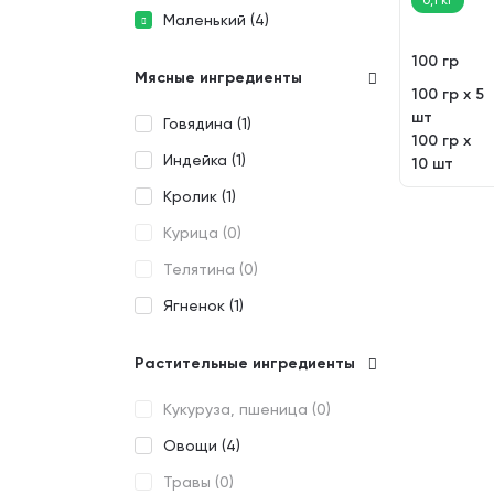
0,1 кг
сердечки, 
Маленький (
4
)
гр)
100 гр
Мясные ингредиенты
100 гр х 5
шт
Говядина (
1
)
100 гр х
Индейка (
1
)
10 шт
Кролик (
1
)
Курица (
0
)
Телятина (
0
)
Ягненок (
1
)
Растительные ингредиенты
Кукуруза, пшеница (
0
)
Овощи (
4
)
Травы (
0
)