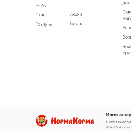
дос
Рыбы
Сам
Акции
Птицы
маг
Бренды
Грызуны
Усл
Воз
Воз
сре
Магазин кор
Любая информа
© 2026 «Норм