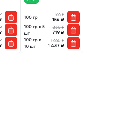
0,1 кг
 гр)
цукини (100 гр)
₽
166
₽
100 гр
₽
154
₽
100 гр х 5
₽
830
₽
₽
719
₽
шт
100 гр х
₽
1 660
₽
₽
1 437
₽
10 шт