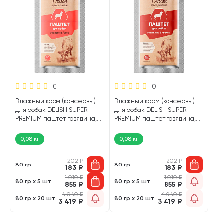
0
0
Влажный корм (консервы)
Влажный корм (консервы)
для собак DELISH SUPER
для собак DELISH SUPER
PREMIUM паштет говядина,
PREMIUM паштет говядина,
рис (80 гр)
гречка (80 гр)
0,08 кг
0,08 кг
202
₽
202
₽
80 гр
80 гр
183
₽
183
₽
1 010
₽
1 010
₽
80 гр х 5 шт
80 гр х 5 шт
855
₽
855
₽
4 040
₽
4 040
₽
80 гр х 20 шт
80 гр х 20 шт
3 419
₽
3 419
₽