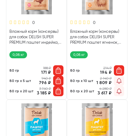
0
0
Влажный корм (консервы)
Влажный корм (консервы)
для собак DELISH SUPER
для собак DELISH SUPER
PREMIUM паштет индейка,
PREMIUM паштет ягненок,
овощи, клюква (80 гр)
рис (80 гр)
0,08 кг
0,08 кг
188
₽
214
₽
80 гр
80 гр
171
₽
194
₽
940
₽
2 140
₽
80 гр х 5 шт
80 гр х 10 шт
796
₽
1 809
₽
3 760
₽
4 280
₽
80 гр х 20 шт
80 гр х 20 шт
3 185
₽
3 617
₽