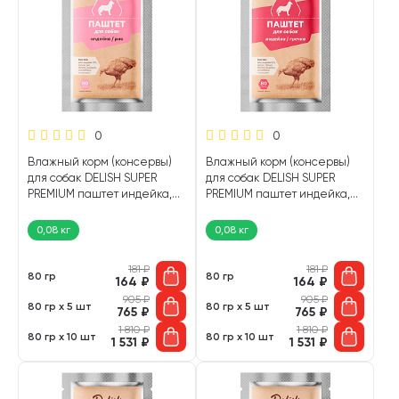
0
0
Влажный корм (консервы)
Влажный корм (консервы)
для собак DELISH SUPER
для собак DELISH SUPER
PREMIUM паштет индейка,
PREMIUM паштет индейка,
рис (80 гр)
гречка (80 гр)
0,08 кг
0,08 кг
181
₽
181
₽
80 гр
80 гр
164
₽
164
₽
905
₽
905
₽
80 гр х 5 шт
80 гр х 5 шт
765
₽
765
₽
1 810
₽
1 810
₽
80 гр х 10 шт
80 гр х 10 шт
1 531
₽
1 531
₽