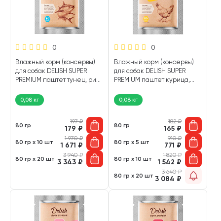
0
0
Влажный корм (консервы)
Влажный корм (консервы)
для собак DELISH SUPER
для собак DELISH SUPER
PREMIUM паштет тунец, рис
PREMIUM паштет курица,
(80 гр)
овощи, клюква (80 гр)
0,08 кг
0,08 кг
197
₽
182
₽
80 гр
80 гр
179
₽
165
₽
1 970
₽
910
₽
80 гр х 10 шт
80 гр х 5 шт
1 671
₽
771
₽
3 940
₽
1 820
₽
80 гр х 20 шт
80 гр х 10 шт
3 343
₽
1 542
₽
3 640
₽
80 гр х 20 шт
3 084
₽