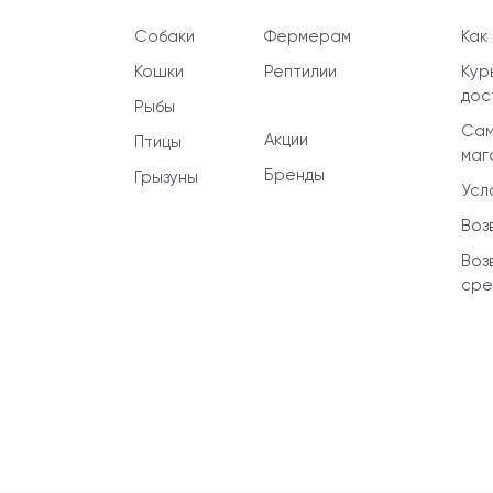
Собаки
Фермерам
Как
Кошки
Рептилии
Кур
дос
Рыбы
Сам
Акции
Птицы
маг
Бренды
Грызуны
Усл
Воз
Воз
сре