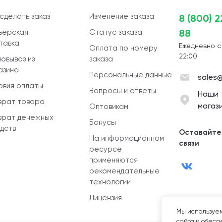
 сделать заказ
Изменение заказа
8 (800) 
88
ьерская
Статус заказа
тавка
Ежедневно с
Оплата по номеру
22:00
овывоз из
заказа
азина
Персональные данные
sales@
овия оплаты
Вопросы и ответы
Наши
врат товара
магаз
Оптовикам
врат денежных
Бонусы
дств
Оставайте
На информационном
связи
ресурсе
применяются
рекомендательные
технологии
Лицензия
Мы используем
сайта и обеспе