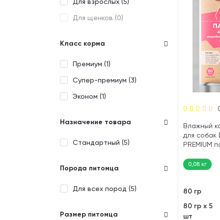
Для взрослых (
5
)
Для щенков (
0
)
Класс корма
Премиум (
1
)
Супер-премиум (
3
)
Эконом (
1
)
Назначение товара
Влажный к
для собак 
Стандартный (
5
)
PREMIUM п
овощи, клю
0,08 кг
Порода питомца
Для всех пород (
5
)
80 гр
80 гр х 5
Размер питомца
шт