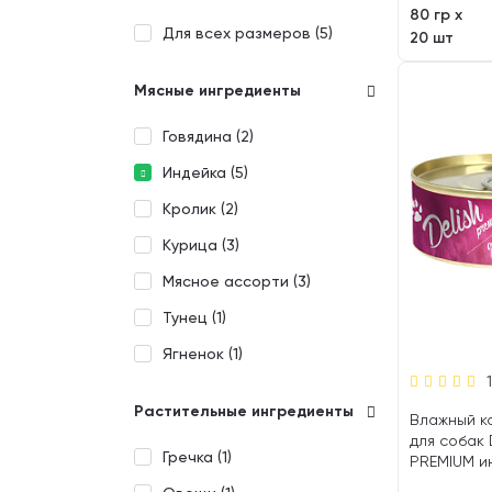
80 гр х
Для всех размеров (
5
)
20 шт
Мясные ингредиенты
Говядина (
2
)
Индейка (
5
)
Кролик (
2
)
Курица (
3
)
Мясное ассорти (
3
)
Тунец (
1
)
Ягненок (
1
)
Растительные ингредиенты
Влажный к
для собак 
Гречка (
1
)
PREMIUM ин