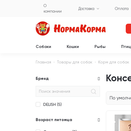
О
Доставка
Оплата
компании
Собаки
Кошки
Рыбы
Пти
Главная
Товары для собак
Корм для собак
Консе
Бренд
По умол
DELISH (
5
)
Возраст питомца