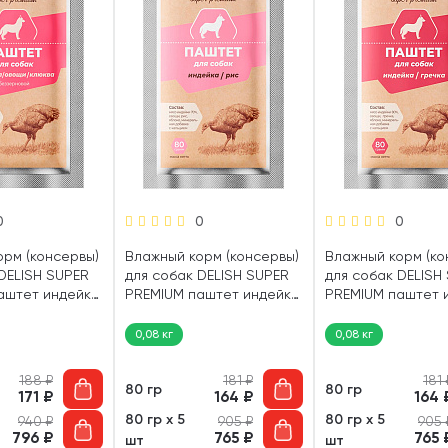
0
0
0
орм (консервы)
Влажный корм (консервы)
Влажный корм (ко
DELISH SUPER
для собак DELISH SUPER
для собак DELISH
аштет индейка,
PREMIUM паштет индейка,
PREMIUM паштет 
ква (80 гр)
рис (80 гр)
гречка (80 гр)
0,08 кг
0,08 кг
188
₽
181
₽
181
80 гр
80 гр
171
₽
164
₽
164
80 гр х 5
80 гр х 5
940
₽
905
₽
905
796
₽
765
₽
765
шт
шт