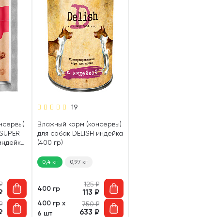
19
нсервы)
Влажный корм (консервы)
 SUPER
для собак DELISH индейка
индейка,
(400 гр)
0,4 кг
0,97 кг
₽
125
₽
400 гр
₽
113
₽
400 гр х
₽
750
₽
₽
633
₽
6 шт