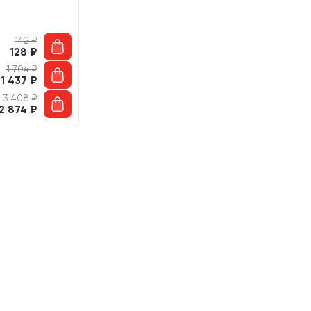
142
₽
128
₽
1 704
₽
1 437
₽
3 408
₽
2 874
₽