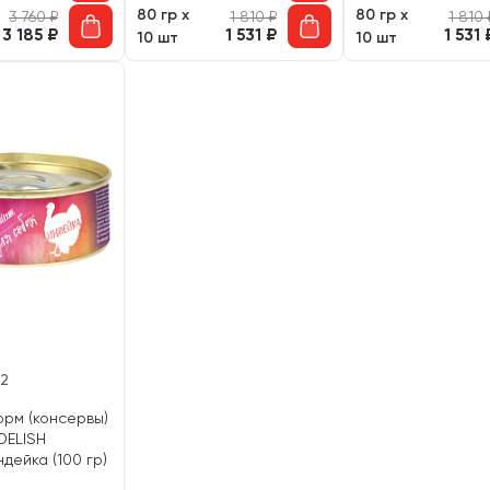
80 гр х
80 гр х
3 760
₽
1 810
₽
1 810
3 185
₽
1 531
₽
1 531
10 шт
10 шт
12
орм (консервы)
DELISH
дейка (100 гр)