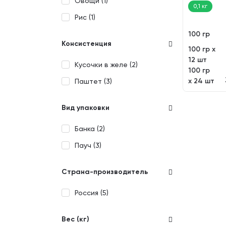
Овощи (
1
)
0,1 кг
Рис (
1
)
100 гр
Консистенция
100 гр х
12 шт
Кусочки в желе (
2
)
100 гр
х 24 шт
Паштет (
3
)
Вид упаковки
Банка (
2
)
Пауч (
3
)
Страна-производитель
Россия (
5
)
Вес (кг)