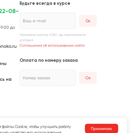
Будьте всегда в курсе
222-08-
Ваш e-mail
 9:00 до
Нажимая кнопку «ОК», вы принимаете
условия
noko.ru
Соглашения об использовании сайта
Оплата по номеру заказа
ины
Номер заказа
Ок
сь на
 файлы Сookie, чтобы улучшить работу
Принимаю
чить удобство его использования.