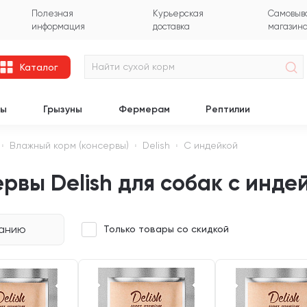
Полезная
Курьерская
Самовыво
информация
доставка
магазин
Каталог
цы
Грызуны
Фермерам
Рептилии
Влажный корм (консервы)
Delish
С индейкой
рвы Delish для собак с инде
чанию
Только товары со скидкой