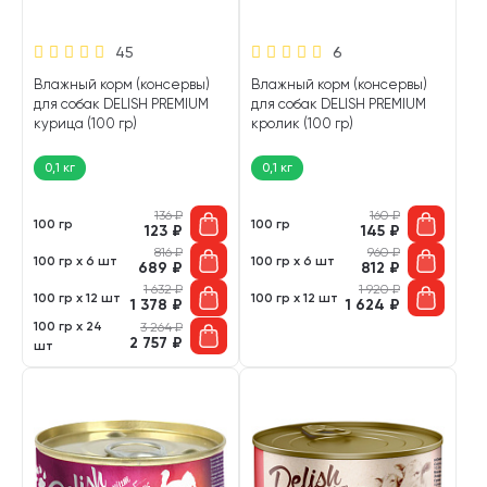
45
6
Влажный корм (консервы)
Влажный корм (консервы)
для собак DELISH PREMIUM
для собак DELISH PREMIUM
курица (100 гр)
кролик (100 гр)
0,1 кг
0,1 кг
136
₽
160
₽
100 гр
100 гр
123
₽
145
₽
816
₽
960
₽
100 гр х 6 шт
100 гр х 6 шт
689
₽
812
₽
1 632
₽
1 920
₽
100 гр х 12 шт
100 гр х 12 шт
1 378
₽
1 624
₽
100 гр х 24
3 264
₽
2 757
₽
шт