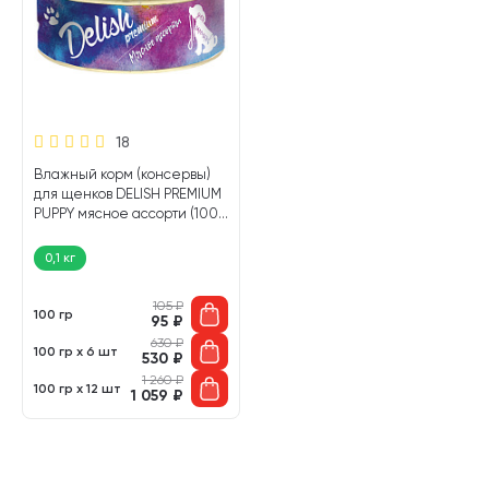
18
Влажный корм (консервы)
для щенков DELISH PREMIUM
PUPPY мясное ассорти (100
гр)
0,1 кг
105
₽
100 гр
95
₽
630
₽
100 гр х 6 шт
530
₽
1 260
₽
100 гр х 12 шт
1 059
₽