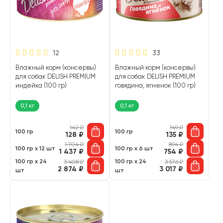
12
33
Влажный корм (консервы)
Влажный корм (консервы)
для собак DELISH PREMIUM
для собак DELISH PREMIUM
индейка (100 гр)
говядина, ягненок (100 гр)
0,1 кг
0,1 кг
142
₽
149
₽
100 гр
100 гр
128
₽
135
₽
1 704
₽
894
₽
100 гр х 12 шт
100 гр х 6 шт
1 437
₽
754
₽
100 гр х 24
100 гр х 24
3 408
₽
3 576
₽
2 874
₽
3 017
₽
шт
шт