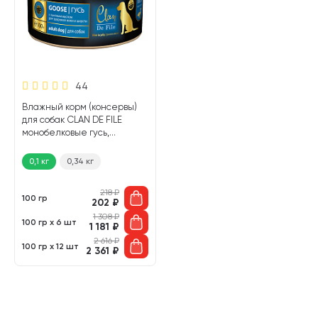
44
Влажный корм (консервы)
для собак CLAN DE FILE
монобелковые гусь,
льняное масло (100 гр)
0,1 кг
0,34 кг
218
₽
100 гр
202
₽
1 308
₽
100 гр х 6 шт
1 181
₽
2 616
₽
100 гр х 12 шт
2 361
₽