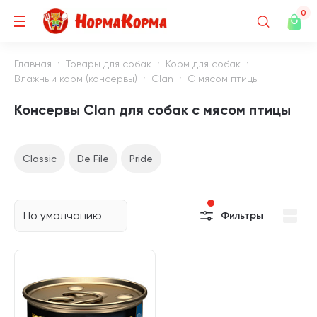
0
Главная
Товары для собак
Корм для собак
Влажный корм (консервы)
Clan
С мясом птицы
Консервы Clan для собак с мясом птицы
Classic
De File
Pride
По умолчанию
Фильтры