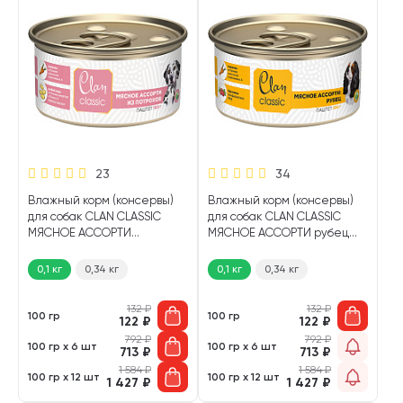
23
34
Влажный корм (консервы)
Влажный корм (консервы)
для собак CLAN CLASSIC
для собак CLAN CLASSIC
МЯСНОЕ АССОРТИ
МЯСНОЕ АССОРТИ рубец
потрошки (100 гр)
(100 гр)
0,1 кг
0,34 кг
0,1 кг
0,34 кг
132
₽
132
₽
100 гр
100 гр
122
₽
122
₽
792
₽
792
₽
100 гр х 6 шт
100 гр х 6 шт
713
₽
713
₽
1 584
₽
1 584
₽
100 гр х 12 шт
100 гр х 12 шт
1 427
₽
1 427
₽