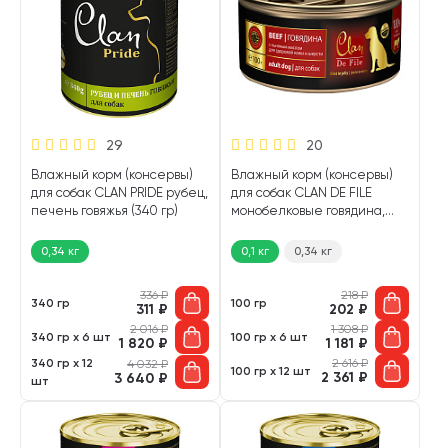
29
20
Влажный корм (консервы)
Влажный корм (консервы)
для собак CLAN PRIDE рубец,
для собак CLAN DE FILE
печень говяжья (340 гр)
монобелковые говядина,
льняное масло (100 гр)
0,34 кг
0,1 кг
0,34 кг
336
₽
218
₽
340 гр
100 гр
311
₽
202
₽
2 016
₽
1 308
₽
340 гр х 6 шт
100 гр х 6 шт
1 820
₽
1 181
₽
340 гр х 12
2 616
₽
4 032
₽
100 гр х 12 шт
2 361
₽
3 640
₽
шт