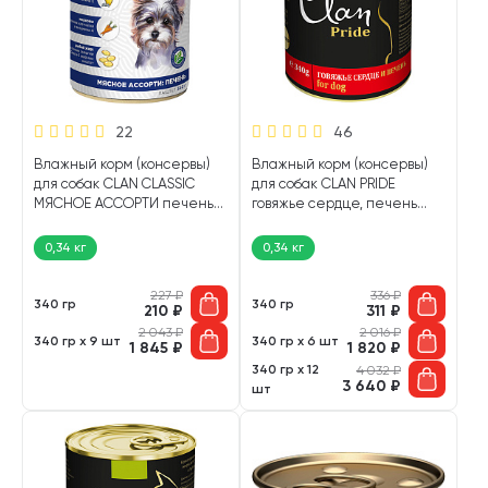
22
46
Влажный корм (консервы)
Влажный корм (консервы)
для собак CLAN CLASSIC
для собак CLAN PRIDE
МЯСНОЕ АССОРТИ печень
говяжье сердце, печень
(340 гр)
(340 гр)
0,34 кг
0,34 кг
227
₽
336
₽
340 гр
340 гр
210
₽
311
₽
2 043
₽
2 016
₽
340 гр х 9 шт
340 гр х 6 шт
1 845
₽
1 820
₽
340 гр х 12
4 032
₽
3 640
₽
шт