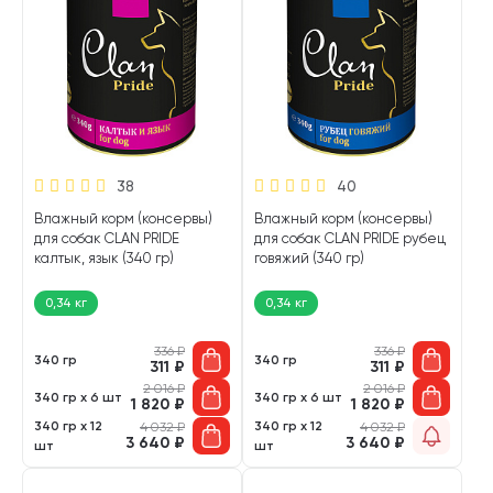
38
40
Влажный корм (консервы)
Влажный корм (консервы)
для собак CLAN PRIDE
для собак CLAN PRIDE рубец
калтык, язык (340 гр)
говяжий (340 гр)
0,34 кг
0,34 кг
336
₽
336
₽
340 гр
340 гр
311
₽
311
₽
2 016
₽
2 016
₽
340 гр х 6 шт
340 гр х 6 шт
1 820
₽
1 820
₽
340 гр х 12
340 гр х 12
4 032
₽
4 032
₽
3 640
₽
3 640
₽
шт
шт