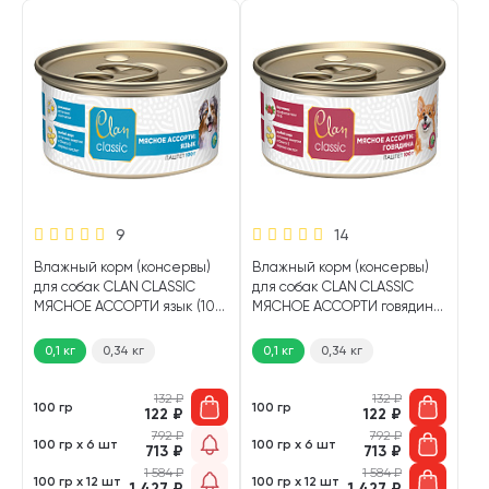
9
14
Влажный корм (консервы)
Влажный корм (консервы)
для собак CLAN CLASSIC
для собак CLAN CLASSIC
МЯСНОЕ АССОРТИ язык (100
МЯСНОЕ АССОРТИ говядина
гр)
(100 гр)
0,1 кг
0,34 кг
0,1 кг
0,34 кг
132
₽
132
₽
100 гр
100 гр
122
₽
122
₽
792
₽
792
₽
100 гр х 6 шт
100 гр х 6 шт
713
₽
713
₽
1 584
₽
1 584
₽
100 гр х 12 шт
100 гр х 12 шт
1 427
₽
1 427
₽