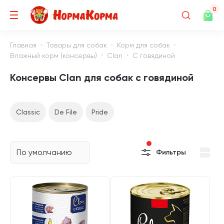
0
Главная
Товары для собак
Корм для собак
Влажный корм (консервы)
Clan
С говядиной
Консервы Clan для собак с говядиной
Classic
De File
Pride
По умолчанию
Фильтры