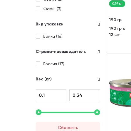
(190 гр)
0,19 кг
Фарш (
3
)
190 гр
Вид упаковки
190 гр х
12 шт
Банка (
16
)
Страна-производитель
Россия (
17
)
Вес (кг)
Сбросить