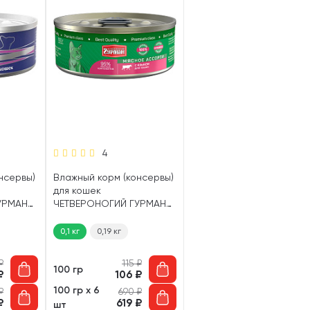
4
нсервы)
Влажный корм (консервы)
для кошек
УРМАН
ЧЕТВЕРОНОГИЙ ГУРМАН
на,
МЯСНОЕ АССОРТИ язык
(100 гр)
0,1 кг
0,19 кг
₽
115
₽
100 гр
₽
106
₽
100 гр х 6
₽
690
₽
₽
619
₽
шт