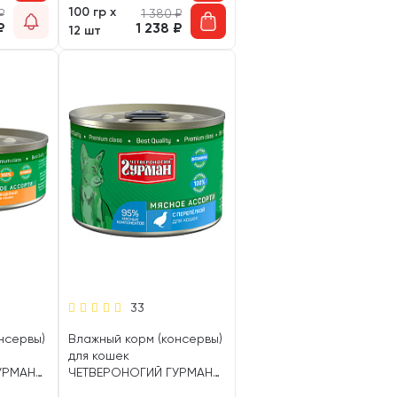
100 гр х
₽
1 380
₽
₽
1 238
₽
12 шт
33
нсервы)
Влажный корм (консервы)
для кошек
УРМАН
ЧЕТВЕРОНОГИЙ ГУРМАН
И
МЯСНОЕ АССОРТИ