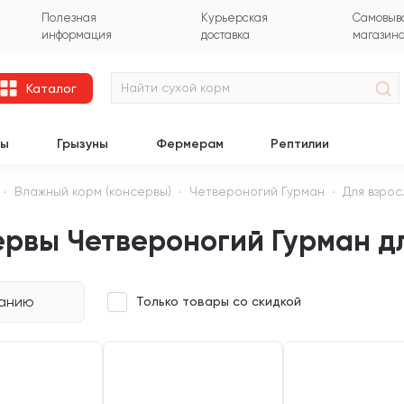
Полезная
Курьерская
Самовыво
информация
доставка
магазин
Каталог
цы
Грызуны
Фермерам
Рептилии
Влажный корм (консервы)
Четвероногий Гурман
Для взрос
ервы Четвероногий Гурман д
чанию
Только товары со скидкой