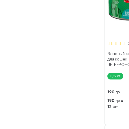
Влажный к
для кошек
ЧЕТВЕРОН
МЯСНОЕ А
ягненок (19
0,19 кг
190 гр
190 гр х
12 шт