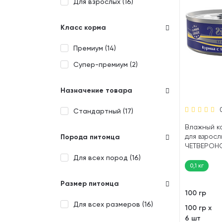
Для взрослых (
16
)
Класс корма
Премиум (
14
)
Супер-премиум (
2
)
Назначение товара
Стандартный (
17
)
Влажный к
для взросл
Порода питомца
ЧЕТВЕРОН
SILVER LIN
Для всех пород (
16
)
(100 гр)
0,1 кг
Размер питомца
100 гр
Для всех размеров (
16
)
100 гр х
6 шт