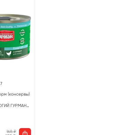
17
орм (консервы)
ОГИЙ ГУРМАН
ица (190 гр)
168
₽