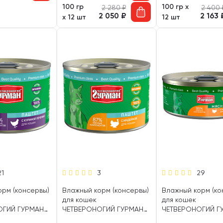
100 гр
100 гр х
2 280
₽
2 400
2 050
₽
2 163
х 12 шт
12 шт
21
3
29
орм (консервы)
Влажный корм (консервы)
Влажный корм (ко
для кошек
для кошек
ОГИЙ ГУРМАН
ЧЕТВЕРОНОГИЙ ГУРМАН
ЧЕТВЕРОНОГИЙ Г
риная печень
ПАШТЕТ индейка (190 гр)
МЯСНОЕ АССОРТ