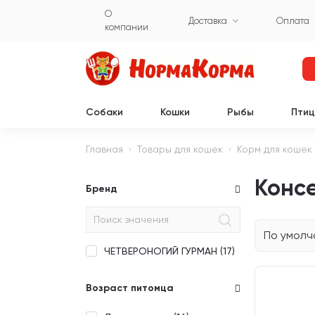
О
Доставка
Оплата
компании
Собаки
Кошки
Рыбы
Пти
Главная
Товары для кошек
Корм для кошек
Конс
Бренд
По умол
ЧЕТВЕРОНОГИЙ ГУРМАН (
17
)
Возраст питомца