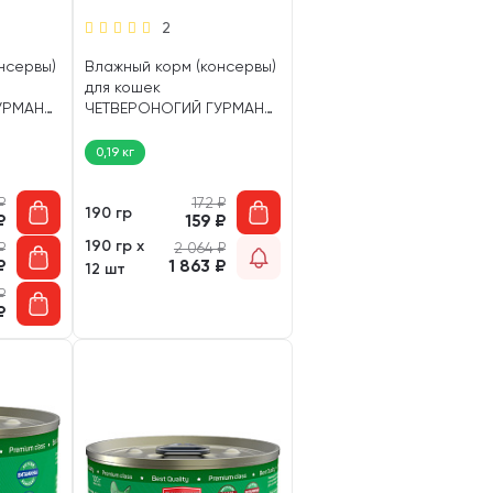
2
нсервы)
Влажный корм (консервы)
для кошек
УРМАН
ЧЕТВЕРОНОГИЙ ГУРМАН
И
ПАШТЕТ говядина (190 гр)
0,19 кг
₽
172
₽
190 гр
₽
159
₽
190 гр х
₽
2 064
₽
₽
1 863
₽
12 шт
₽
₽