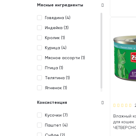
Мясные ингредиенты
Говядина (
4
)
Индейка (
3
)
Кролик (
1
)
Курица (
4
)
Мясное ассорти (
1
)
Птица (
1
)
Телятина (
1
)
Ягненок (
1
)
Консистенция
Кусочки (
7
)
Влажный к
для кошек
Паштет (
4
)
ЧЕТВЕРОН
ПАШТЕТ ку
Суфле (
2
)