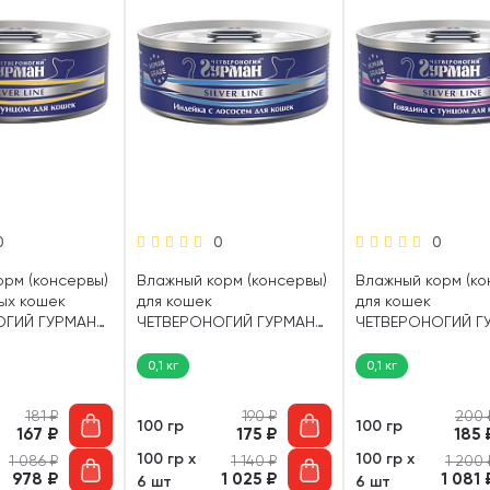
0
0
0
орм (консервы)
Влажный корм (консервы)
Влажный корм (ко
ых кошек
для кошек
для кошек
ОГИЙ ГУРМАН
ЧЕТВЕРОНОГИЙ ГУРМАН
ЧЕТВЕРОНОГИЙ Г
E курица, тунец
SILVER LINE индейка,
SILVER LINE говяди
лосось (100 гр)
тунец (100 гр)
0,1 кг
0,1 кг
181
₽
190
₽
200
100 гр
100 гр
167
₽
175
₽
185
100 гр х
100 гр х
1 086
₽
1 140
₽
1 200
978
₽
1 025
₽
1 081
6 шт
6 шт