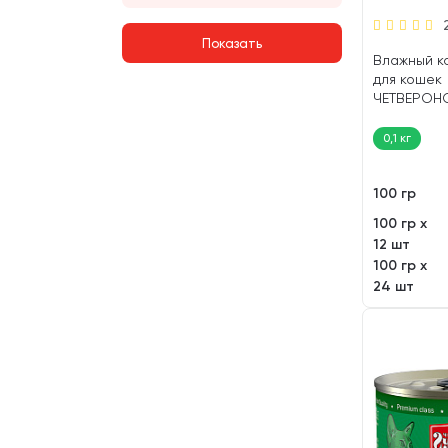
Влажный к
для кошек
ЧЕТВЕРОН
СУФЛЕ кур
(100 гр)
0,1 кг
100 гр
100 гр х
12 шт
100 гр х
24 шт