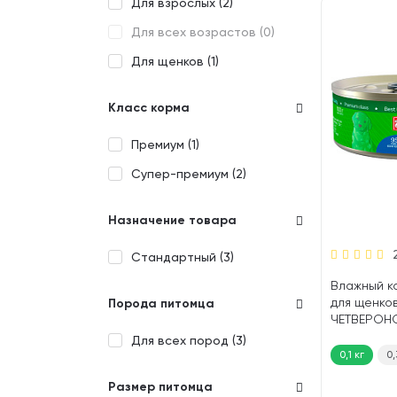
Для взрослых (
2
)
Для всех возрастов (
0
)
Для щенков (
1
)
Класс корма
Премиум (
1
)
Супер-премиум (
2
)
Назначение товара
Стандартный (
3
)
Влажный к
для щенко
Порода питомца
ЧЕТВЕРОН
МЯСНОЕ А
Для всех пород (
3
)
кролик (100
0,1 кг
0,
Размер питомца