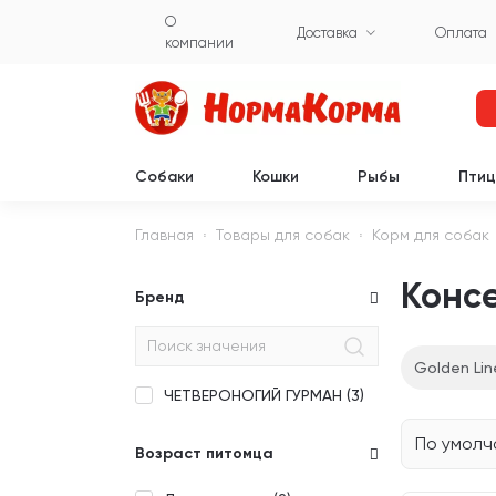
О
Доставка
Оплата
компании
Собаки
Кошки
Рыбы
Пти
Главная
Товары для собак
Корм для собак
Консе
Бренд
Golden Lin
ЧЕТВЕРОНОГИЙ ГУРМАН (
3
)
По умол
Возраст питомца