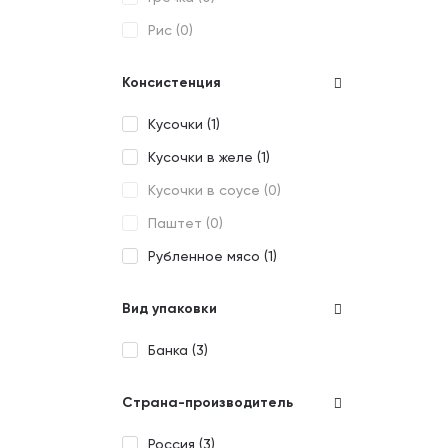
Утка (
1
)
Рис (
0
)
Ягненок (
3
)
Консистенция
Кусочки (
1
)
Кусочки в желе (
1
)
Кусочки в соусе (
0
)
Паштет (
0
)
Рубленное мясо (
1
)
Вид упаковки
Банка (
3
)
Страна-производитель
Россия (
3
)