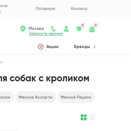
з из
Оптовикам
Контакты
а
0
0
Москва
Заказать звонок
Акции
Бренды
ом
я собак с кроликом
сиски
Мясное Ассорти
Мясной Рацион