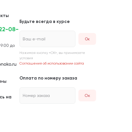
акты
Будьте всегда в курсе
222-08-
Ваш e-mail
 9:00 до
Нажимая кнопку «ОК», вы принимаете
условия
noko.ru
Соглашения об использовании сайта
Оплата по номеру заказа
ины
Номер заказа
Ок
сь на