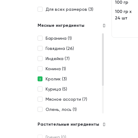
100 гр
Для всех размеров (
3
)
100 гр х
24 шт
Мясные ингредиенты
Баранина (
1
)
Говядина (
26
)
Индейка (
7
)
Конина (
1
)
Кролик (
3
)
Курица (
5
)
Мясное ассорти (
7
)
Олень, лось (
1
)
Птица (
2
)
Растительные ингредиенты
Страус (
1
)
Гречка (
0
)