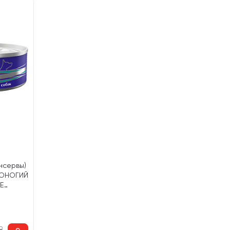
нсервы)
РОНОГИЙ
E
ле (100
₽