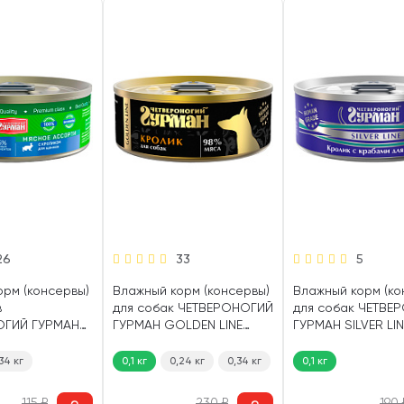
26
33
5
орм (консервы)
Влажный корм (консервы)
Влажный корм (ко
в
для собак ЧЕТВЕРОНОГИЙ
для собак ЧЕТВЕ
ОГИЙ ГУРМАН
ГУРМАН GOLDEN LINE
ГУРМАН SILVER LIN
ССОРТИ
кролик натуральный в
кролик, краб в же
 гр)
желе (100 гр)
гр)
34 кг
0,1 кг
0,24 кг
0,34 кг
0,1 кг
115
₽
230
₽
190