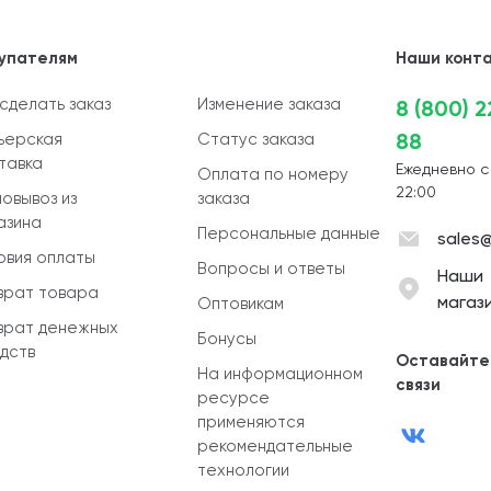
упателям
Наши конт
 сделать заказ
Изменение заказа
8 (800) 
88
ьерская
Статус заказа
тавка
Ежедневно с
Оплата по номеру
22:00
овывоз из
заказа
азина
Персональные данные
sales@
овия оплаты
Вопросы и ответы
Наши
врат товара
магаз
Оптовикам
врат денежных
Бонусы
дств
Оставайте
На информационном
связи
ресурсе
применяются
рекомендательные
технологии