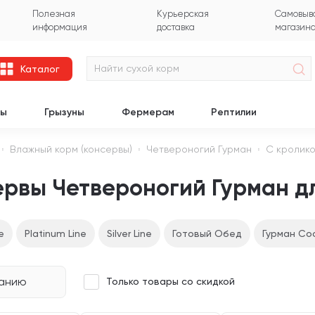
Полезная
Курьерская
Самовыво
информация
доставка
магазин
Каталог
цы
Грызуны
Фермерам
Рептилии
Влажный корм (консервы)
Четвероногий Гурман
С кролик
рвы Четвероногий Гурман дл
e
Platinum Line
Silver Line
Готовый Обед
Гурман Со
чанию
Только товары со скидкой