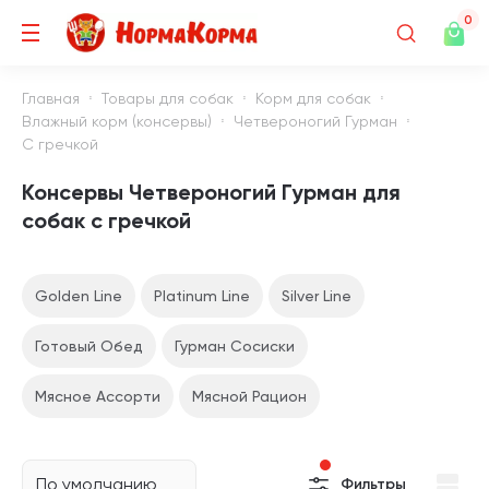
0
Главная
Товары для собак
Корм для собак
Влажный корм (консервы)
Четвероногий Гурман
С гречкой
Консервы Четвероногий Гурман для
собак с гречкой
Golden Line
Platinum Line
Silver Line
Готовый Обед
Гурман Сосиски
Мясное Ассорти
Мясной Рацион
По умолчанию
Фильтры